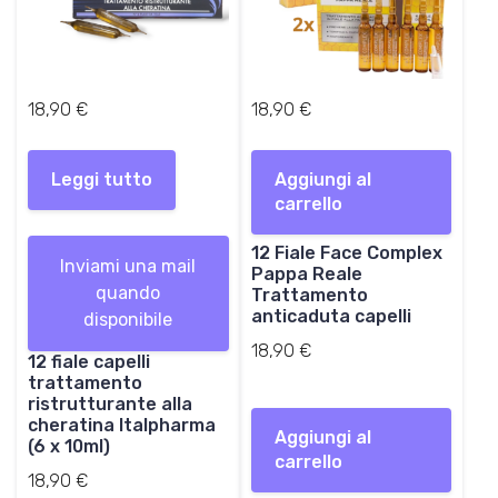
18,90
€
18,90
€
Leggi tutto
Aggiungi al
carrello
12 Fiale Face Complex
Inviami una mail
Pappa Reale
quando
Trattamento
anticaduta capelli
disponibile
18,90
€
12 fiale capelli
trattamento
ristrutturante alla
cheratina Italpharma
Aggiungi al
(6 x 10ml)
carrello
18,90
€