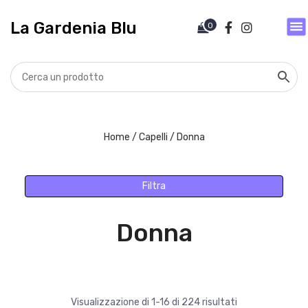
V
a
La Gardenia Blu
0
i
a
l
c
o
n
t
Home
/
Capelli
/ Donna
e
n
u
Filtra
t
o
Donna
Visualizzazione di 1-16 di 224 risultati