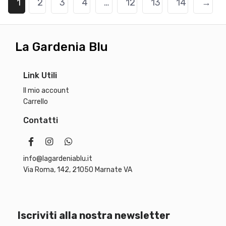
4
1
2
3
4
…
12
13
14
→
,
€
9
.
0
La Gardenia Blu
€
.
Link Utili
Il mio account
Carrello
Contatti
info@lagardeniablu.it
Via Roma, 142, 21050 Marnate VA
Iscriviti alla nostra newsletter