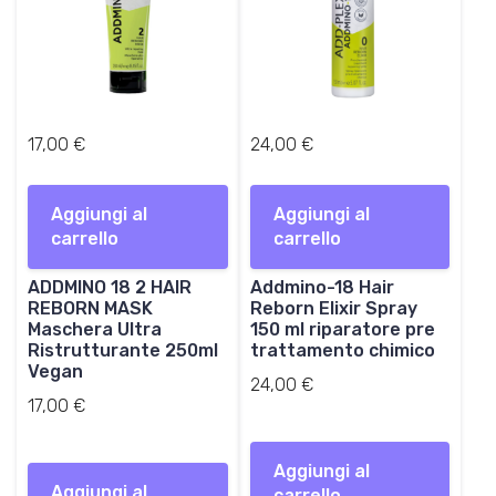
0
0
€
€
.
.
17,00
€
24,00
€
Aggiungi al
Aggiungi al
carrello
carrello
ADDMINO 18 2 HAIR
Addmino-18 Hair
REBORN MASK
Reborn Elixir Spray
Maschera Ultra
150 ml riparatore pre
Ristrutturante 250ml
trattamento chimico
Vegan
24,00
€
17,00
€
Aggiungi al
Aggiungi al
carrello