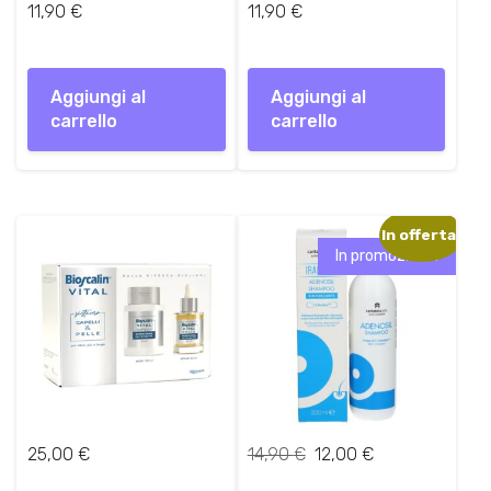
11,90
€
11,90
€
Aggiungi al
Aggiungi al
carrello
carrello
In offerta!
In promozione!
I
I
25,00
€
14,90
€
12,00
€
l
l