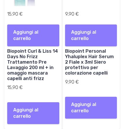
15,90
€
9,90
€
Aggiungi al
Aggiungi al
carrello
carrello
Biopoint Curl & Liss 14
Biopoint Personal
Days No Frizz
Yhaluplex Hair Serum
Trattamento Pre
2 Fiale x 3ml Siero
Lavaggio 200 ml + in
protettivo per
omaggio mascara
colorazione capelli
capelli anti frizz
9,90
€
15,90
€
Aggiungi al
Aggiungi al
carrello
carrello