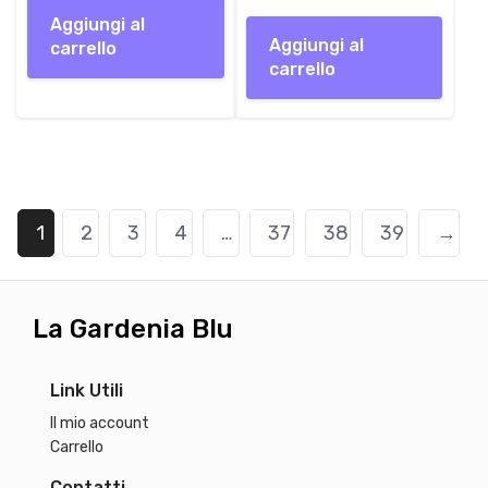
i
era:
a
è:
Aggiungi al
n
55,00 €.
l
48,90 €.
Aggiungi al
carrello
a
e
carrello
l
è
e
:
e
4
r
8
a
,
:
9
5
0
1
2
3
4
…
37
38
39
→
5
,
€
0
.
0
La Gardenia Blu
€
Link Utili
.
Il mio account
Carrello
Contatti