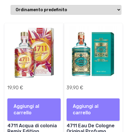
19,90
€
39,90
€
Aggiungi al
Aggiungi al
carrello
carrello
4711 Acqua di colonia
4711 Eau De Cologne
Remix Edition
Original Profumo