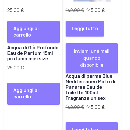
€
.
I
I
25,00
€
162,00
€
145,00
€
l
l
p
p
Aggiungi al
Leggi tutto
r
r
carrello
e
e
z
z
Acqua di Giò Profondo
z
z
Inviami una mail
Eau de Parfum 15ml
o
o
quando
profumo mini size
o
a
disponibile
r
t
25,00
€
i
t
Acqua di parma Blue
g
u
Mediterraneo Mirto di
i
a
Panarea Eau de
Aggiungi al
n
l
toilette 100ml
carrello
Fragranza unisex
a
e
l
è
Il
Il
162,00
€
145,00
€
e
:
prezzo
prezzo
e
1
originale
attuale
r
4
era:
è:
Leggi tutto