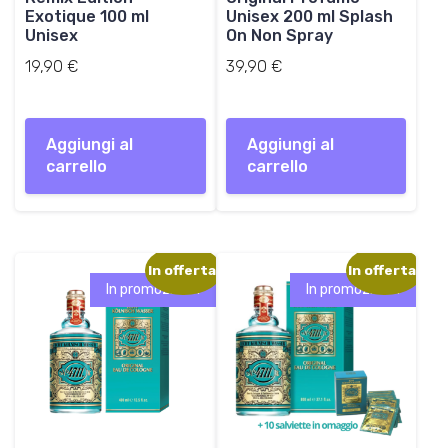
Exotique 100 ml
Unisex 200 ml Splash
Unisex
On Non Spray
19,90
€
39,90
€
Aggiungi al
Aggiungi al
carrello
carrello
In offerta!
In offerta!
In promozione!
In promozione!