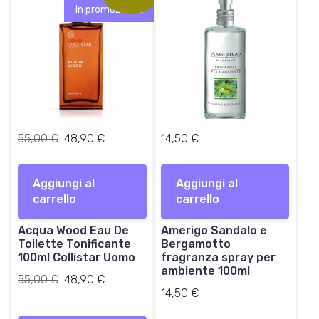
,
€
0
.
In promozione!
0
.
0
0
€
€
.
.
I
I
55,00
€
48,90
€
14,50
€
l
l
p
p
Aggiungi al
r
r
Aggiungi al
carrello
e
e
carrello
z
z
Acqua Wood Eau De
z
z
Amerigo Sandalo e
Toilette Tonificante
Bergamotto
o
o
100ml Collistar Uomo
fragranza spray per
o
a
ambiente 100ml
r
Il
t
Il
55,00
€
48,90
€
i
prezzo
t
prezzo
14,50
€
g
originale
u
attuale