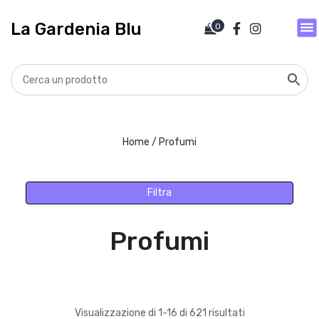
V
a
La Gardenia Blu
0
i
a
l
c
o
n
t
Home
/ Profumi
e
n
u
Filtra
t
o
Profumi
Visualizzazione di 1-16 di 621 risultati