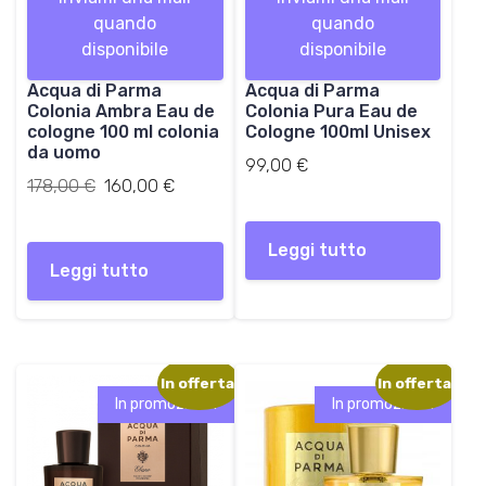
o
o
quando
quando
o
a
disponibile
disponibile
r
t
i
t
Acqua di Parma
Acqua di Parma
g
u
Colonia Ambra Eau de
Colonia Pura Eau de
i
a
cologne 100 ml colonia
Cologne 100ml Unisex
n
l
da uomo
99,00
€
a
e
Il
Il
178,00
€
160,00
€
l
è
prezzo
prezzo
e
:
originale
attuale
e
1
Leggi tutto
era:
è:
Leggi tutto
r
6
178,00 €.
160,00 €.
a
0
:
,
1
0
7
0
In offerta!
In offerta!
8
In promozione!
In promozione!
,
€
0
.
0