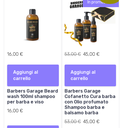
In promozione!
I
I
16,00
€
53,00
€
45,00
€
l
l
p
p
Aggiungi al
Aggiungi al
r
r
carrello
carrello
e
e
z
z
Barbers Garage Beard
Barbers Garage
z
z
wash 100ml shampoo
Cofanetto Cura barba
o
o
per barba e viso
con Olio profumato
o
a
Shampoo barba e
r
t
16,00
€
balsamo barba
i
t
Il
Il
53,00
€
45,00
€
g
u
prezzo
prezzo