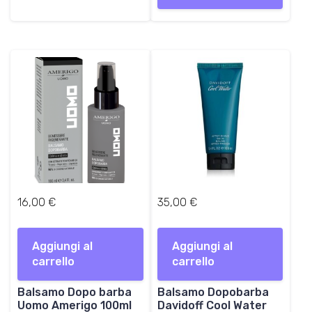
e
:
e
2
r
4
a
,
:
9
2
0
8
,
€
0
.
0
€
.
16,00
€
35,00
€
Aggiungi al
Aggiungi al
carrello
carrello
Balsamo Dopo barba
Balsamo Dopobarba
Uomo Amerigo 100ml
Davidoff Cool Water