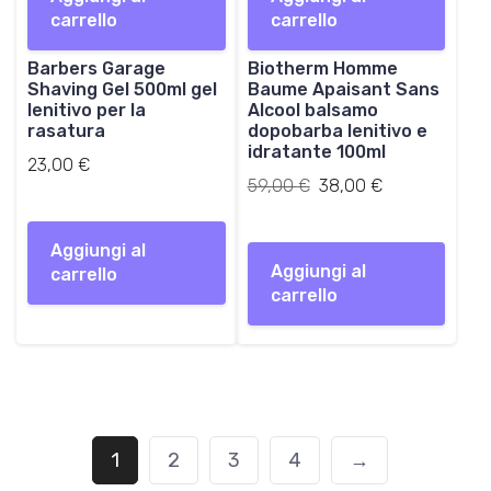
carrello
carrello
e
e
z
z
Barbers Garage
Biotherm Homme
z
z
Shaving Gel 500ml gel
Baume Apaisant Sans
o
o
lenitivo per la
Alcool balsamo
o
a
rasatura
dopobarba lenitivo e
r
t
idratante 100ml
23,00
€
i
t
Il
Il
59,00
€
38,00
€
g
u
prezzo
prezzo
i
a
originale
attuale
n
l
Aggiungi al
era:
è:
a
e
Aggiungi al
carrello
59,00 €.
38,00 €.
l
è
carrello
e
:
e
3
r
8
a
,
:
0
5
0
9
1
2
3
4
→
,
€