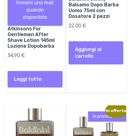
Inviami una mail
Balsamo Dopo Barba
quando
Uomo 75ml con
Dosatore 2 pezzi
disponibile
22,00
€
Atkinsons For
Gentlemen After
Shave Lotion 145ml
Lozione Dopobarba
Aggiungi al
34,90
€
carrello
Leggi tutto
In offerta!
In promozione!