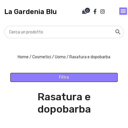
V
a
La Gardenia Blu
0
i
a
l
c
o
n
t
Home
/
Cosmetici
/
Uomo
/ Rasatura e dopobarba
e
n
u
Filtra
t
o
Rasatura e
dopobarba