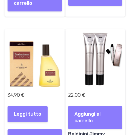
l
è
carrello
e
:
e
2
r
5
a
,
:
0
3
0
2
,
€
0
.
0
€
.
34,90
€
22,00
€
Leggi tutto
Aggiungi al
carrello
Baldinini Jimmy