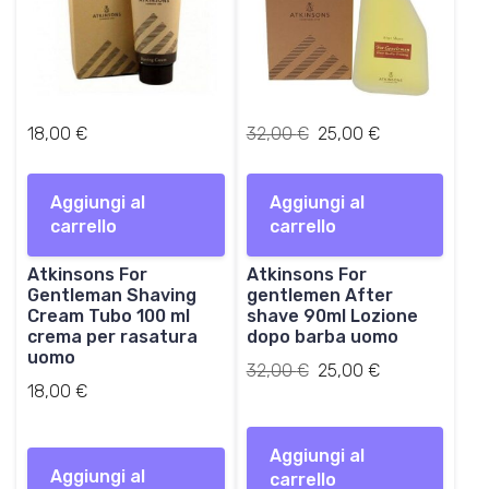
€
.
I
I
18,00
€
32,00
€
25,00
€
l
l
p
p
Aggiungi al
Aggiungi al
r
r
carrello
carrello
e
e
z
z
Atkinsons For
Atkinsons For
z
z
Gentleman Shaving
gentlemen After
o
o
Cream Tubo 100 ml
shave 90ml Lozione
o
a
crema per rasatura
dopo barba uomo
r
t
uomo
Il
Il
32,00
€
i
25,00
€
t
18,00
€
prezzo
prezzo
g
u
originale
attuale
i
a
era:
è:
n
l
Aggiungi al
32,00 €.
25,00 €.
a
e
Aggiungi al
carrello