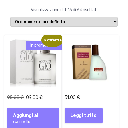
Visualizzazione di 1-16 di 64 risultati
In offerta!
In promozione!
I
I
95,00
€
89,00
€
31,00
€
l
l
p
p
Aggiungi al
r
r
Leggi tutto
carrello
e
e