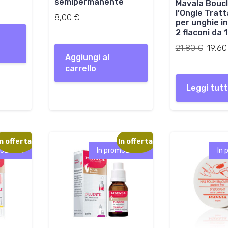
semipermanente
Mavala Boucl
g
l’Ongle Trat
8,00
€
i
per unghie in
n
2 flaconi da 
a
Il
21,80
€
19,6
l
Aggiungi al
prezzo
e
carrello
origin
e
era:
Leggi tut
r
21,80
a
:
2
1
In offerta!
In offerta!
,
ozione!
In promozione!
In 
8
0
€
.