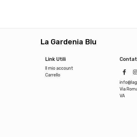
,
€
0
.
0
€
.
La Gardenia Blu
Link Utili
Contat
Il mio account
Carrello
info@lag
Via Roma
VA