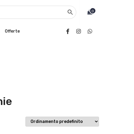
0
Offerte
hie