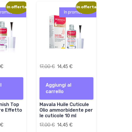
7
:
0
In offerta!
In offerta!
0
8
promozione!
In promozione!
,
€
€
6
.
.
0
€
.
I
I
I
€
17,00
€
14,45
€
l
l
l
p
p
p
l
r
Aggiungi al
r
r
e
carrello
e
e
z
z
z
inish Top
z
Mavala Huile Cuticule
z
z
re Effetto
Olio ammorbidente per
o
o
o
le cuticole 10 ml
a
o
a
t
Il
r
Il
t
Il
€
17,00
€
14,45
€
t
prezzo
i
prezzo
t
prezzo