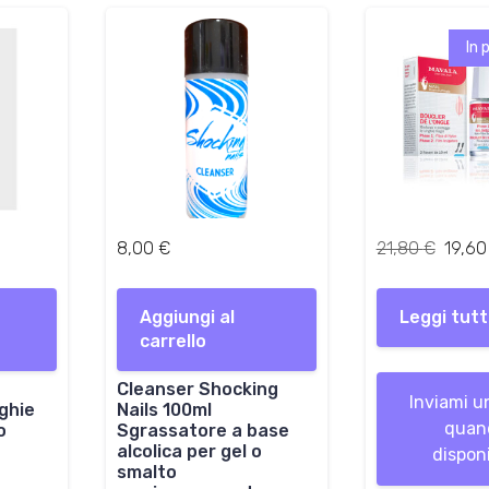
In 
I
8,00
€
21,80
€
19,6
l
p
Aggiungi al
Leggi tut
r
carrello
e
z
Cleanser Shocking
z
Inviami u
ghie
Nails 100ml
o
quan
o
Sgrassatore a base
o
alcolica per gel o
disponi
r
smalto
i