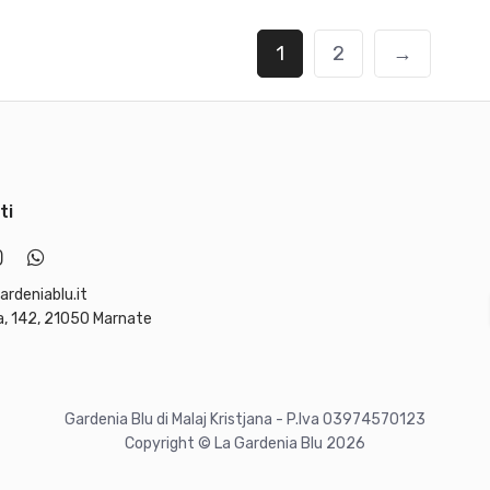
,
€
,
8
.
6
1
2
→
0
0
€
€
.
.
ti
ardeniablu.it
, 142, 21050 Marnate
Gardenia Blu di Malaj Kristjana - P.Iva 03974570123
Copyright © La Gardenia Blu 2026