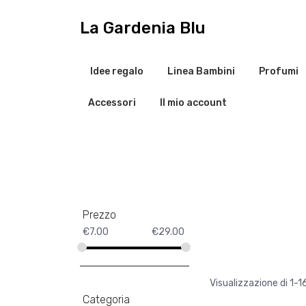
V
a
La Gardenia Blu
i
a
l
Idee regalo
Linea Bambini
Profumi
c
o
Accessori
Il mio account
n
t
e
n
u
t
o
Prezzo
€
7.00
€
29.00
Visualizzazione di 1-16
Categoria