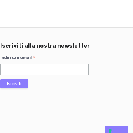
€
,
€
.
6
.
0
€
.
Iscriviti alla nostra newsletter
*
Indirizzo email