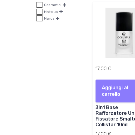
Cosmetici
Make up
Marca
17,00
€
Aggiungi al
carrello
3In1 Base
Rafforzatore Un
Fissatore Smalt
Collistar 10ml
17,00
€