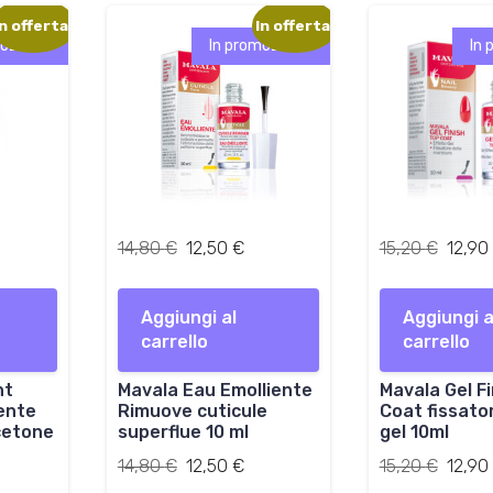
:
7
:
In offerta!
In offerta!
1
0
1
ozione!
In promozione!
In 
3
3
,
€
,
8
.
8
0
0
€
€
.
.
I
I
I
14,80
€
12,50
€
15,20
€
12,90
l
l
l
p
p
p
Aggiungi al
r
r
Aggiungi a
r
carrello
e
e
carrello
e
z
z
z
nt
Mavala Eau Emolliente
z
z
Mavala Gel F
z
ente
Rimuove cuticule
Coat fissato
o
o
o
cetone
superflue 10 ml
gel 10ml
o
a
o
r
Il
t
Il
r
Il
14,80
€
12,50
€
15,20
€
12,90
i
prezzo
t
prezzo
i
prezzo