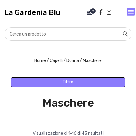
V
a
La Gardenia Blu
0
i
a
l
c
o
n
t
Home
/
Capelli
/
Donna
/ Maschere
e
n
u
Filtra
t
o
Maschere
Visualizzazione di 1-16 di 43 risultati