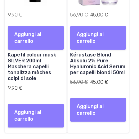
I
I
9,90
€
56,90
€
45,00
€
l
l
p
p
Aggiungi al
Aggiungi al
r
r
carrello
carrello
e
e
z
z
Kapetil colour mask
Kérastase Blond
z
z
SILVER 200ml
Absolu 2% Pure
o
o
Maschera capelli
Hyaluronic Acid Serum
o
a
tonalizza mèches
per capelli biondi 50ml
r
t
colpi di sole
Il
Il
56,90
€
i
45,00
€
t
9,90
€
prezzo
prezzo
g
u
originale
attuale
i
a
era:
è:
n
l
Aggiungi al
56,90 €.
45,00 €.
a
e
Aggiungi al
carrello
l
è
carrello
e
:
e
4
r
5