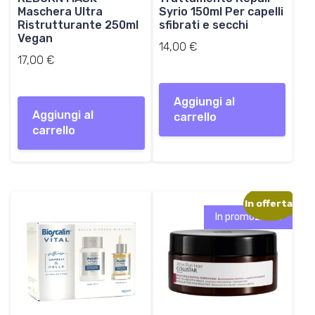
Maschera Ultra
Syrio 150ml Per capelli
Ristrutturante 250ml
sfibrati e secchi
Vegan
14,00
€
17,00
€
Aggiungi al
Aggiungi al
carrello
carrello
In offerta!
In promozione!