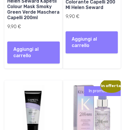
Helen Seward Kapetil
Colorante Capelli 200
Colour Mask Smoky
Ml Helen Seward
Green Verde Maschera
9,90
€
Capelli 200ml
9,90
€
Aggiungi al
carrello
Aggiungi al
carrello
In offerta!
In promozione!