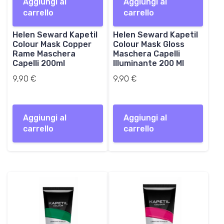
Aggiungi al
Aggiungi al
carrello
carrello
Helen Seward Kapetil
Helen Seward Kapetil
Colour Mask Copper
Colour Mask Gloss
Rame Maschera
Maschera Capelli
Capelli 200ml
Illuminante 200 Ml
9,90
€
9,90
€
Aggiungi al
Aggiungi al
carrello
carrello