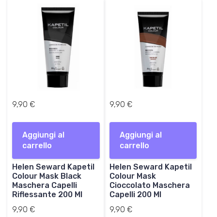
a
,
:
0
2
0
8
,
€
0
.
0
€
.
9,90
€
9,90
€
Aggiungi al
Aggiungi al
carrello
carrello
Helen Seward Kapetil
Helen Seward Kapetil
Colour Mask Black
Colour Mask
Maschera Capelli
Cioccolato Maschera
Riflessante 200 Ml
Capelli 200 Ml
9,90
€
9,90
€