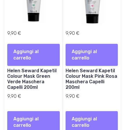
9,90
€
9,90
€
Aggiungi al
Aggiungi al
carrello
carrello
Helen Seward Kapetil
Helen Seward Kapetil
Colour Mask Green
Colour Mask Pink Rosa
Verde Maschera
Maschera Capelli
Capelli 200ml
200ml
9,90
€
9,90
€
Aggiungi al
Aggiungi al
carrello
carrello