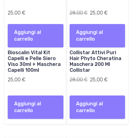
I
I
25,00
€
28,00
€
25,00
€
l
l
p
p
Aggiungi al
Aggiungi al
r
r
carrello
carrello
e
e
z
z
Bioscalin Vital Kit
Collistar Attivi Puri
z
z
Capelli e Pelle Siero
Hair Phyto Cheratina
o
o
Viso 30ml + Maschera
Maschera 200 Ml
o
a
Capelli 100ml
Collistar
r
t
Il
Il
25,00
€
28,00
€
i
25,00
€
t
prezzo
prezzo
g
u
originale
attuale
i
a
era:
è:
n
l
Aggiungi al
Aggiungi al
28,00 €.
25,00 €.
a
e
carrello
carrello
l
è
e
:
e
2
r
5