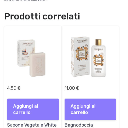
e
2
r
6
Prodotti correlati
a
,
:
9
4
0
1
,
€
0
.
0
€
.
4,50
€
11,00
€
Aggiungi al
Aggiungi al
carrello
carrello
Sapone Vegetale White
Bagnodoccia