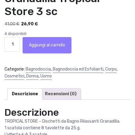
Store 3 sc
I
I
41,00
€
26,90
€
l
l
4 disponibili
p
p
24
r
r
Aggiungi al carrello
Dischetti
e
e
da
z
z
bagno
z
z
rilassanti
Categorie:
Bagnodoccia
,
Bagnodoccia ed Esfolianti
,
Corpo
,
o
o
all'estratto
Cosmetici
,
Donna
,
Uomo
o
a
di
r
t
Granadilla
i
t
Tropical
Descrizione
Recensioni (0)
g
u
Store
i
a
3
Descrizione
n
l
sc
a
e
quantità
TROPICAL STORE – Dischetti da Bagno Rilassanti Granadilla.
l
è
1 scatola contiene 8 tavolette da 25 g.
e
:
L’offerta è di 3 scatole .