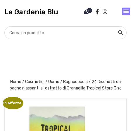
V
a
La Gardenia Blu
0
i
a
l
c
o
n
t
e
n
u
t
Home
/
Cosmetici
/
Uomo
/
Bagnodoccia
/ 24 Dischetti da
o
bagno rilassanti all’estratto di Granadilla Tropical Store 3 sc
In offerta!