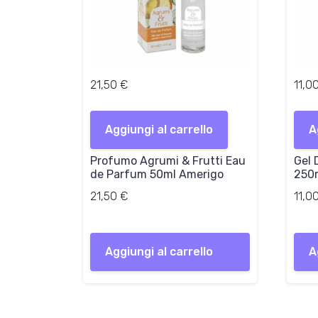
21,50
€
11,0
Aggiungi al carrello
A
Profumo Agrumi & Frutti Eau
Gel 
de Parfum 50ml Amerigo
250
21,50
€
11,0
Aggiungi al carrello
A