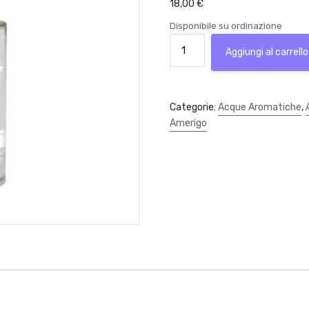
18,00
€
Disponibile su ordinazione
Acqua
Aggiungi al carrello
Corpo
Spray
Agrumi
&
Categorie:
Acque Aromatiche
,
Frutti
Amerigo
100ml
Amerigo
quantità