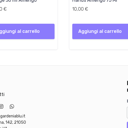
ge 30 ml Amerigo
Hands Amerigo 75 Ml
00
€
10,00
€
ggiungi al carrello
Aggiungi al carrello
ti
gardeniablu.it
ma, 142, 21050