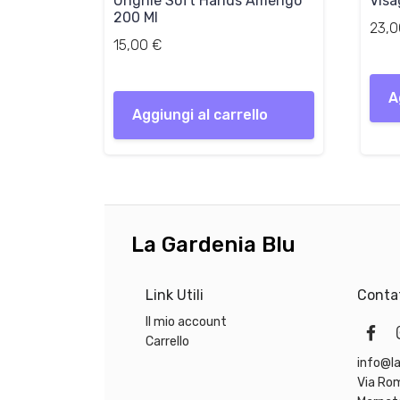
Unghie Soft Hands Amerigo
Visa
200 Ml
23,
15,00
€
A
Aggiungi al carrello
La Gardenia Blu
Link Utili
Contat
Il mio account
Carrello
info@la
Via Ro