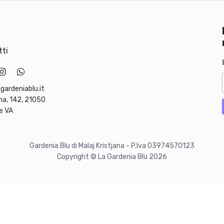
ti
gardeniablu.it
ma, 142, 21050
e VA
Gardenia Blu di Malaj Kristjana - P.Iva 03974570123
Copyright © La Gardenia Blu 2026