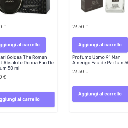
00
€
23,50
€
ggiungi al carrello
Aggiungi al carrello
ari Goldea The Roman
Profumo Uomo 91 Man
t Absolute Donna Eau De
Amerigo Eau de Parfum 5
um 50 ml
23,50
€
00
€
Aggiungi al carrello
ggiungi al carrello