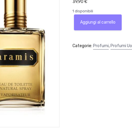
39,90
€
1 disponibili
Aramis
Aggiungi al carrello
Eau
de
Toilette
natural
Categorie:
Profumi
,
Profumi U
Spray
110ml
Fragranza
uomo
quantità