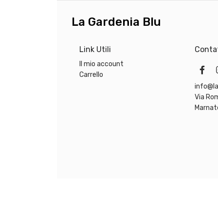
La Gardenia Blu
Link Utili
Contat
Il mio account
Carrello
info@la
Via Ro
Marnat