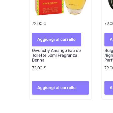
72,00
€
79,
Aggiungi al carrello
A
Givenchy Amarige Eau de
Bulg
Toilette 50ml Fragranza
Nigh
Donna
Parf
72,00
€
79,
Aggiungi al carrello
A