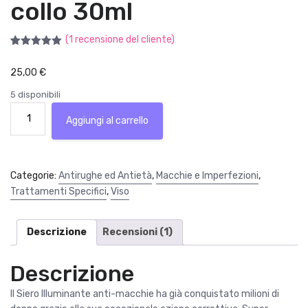
collo 30ml
(
1
recensione del cliente)
Valutato
1
5.00
su 5
25,00
€
su base
di
recensioni
5 disponibili
Barò
Aggiungi al carrello
Siero
illuminante
anti
macchie
Categorie:
Antirughe ed Antietà
,
Macchie e Imperfezioni
,
viso
Trattamenti Specifici
,
Viso
e
collo
30ml
Descrizione
Recensioni (1)
quantità
Descrizione
Il Siero Illuminante anti-macchie ha già conquistato milioni di