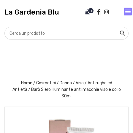
V
a
La Gardenia Blu
0
i
a
l
c
o
n
t
e
n
u
t
Home
/
Cosmetici
/
Donna
/
Viso
/
Antirughe ed
o
Antietà
/ Barò Siero illuminante anti macchie viso e collo
30ml