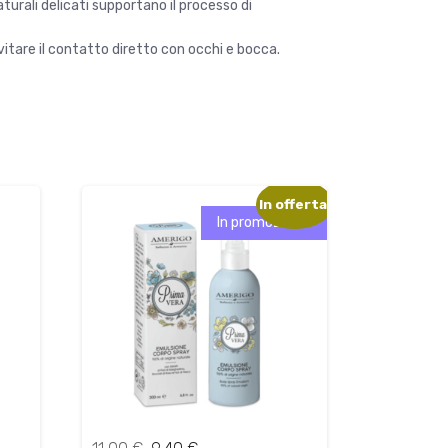
aturali delicati supportano il processo di
vitare il contatto diretto con occhi e bocca.
In offerta!
In promozione!
I
I