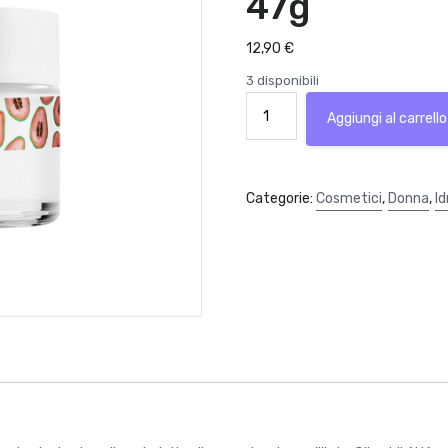
47g
12,90
€
3 disponibili
Bio
Aggiungi al carrello
vègane
Skinfood
Crema
viso
Categorie:
Cosmetici
,
Donna
,
Id
con
estratto
di
papaya
47g
quantità