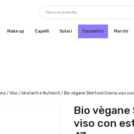
Make up
Capelli
Solari
Cosmetici
Marchi
nna
/
Viso
/
Idratanti e Nutrienti
/ Bio vègane Skinfood Crema viso con
Bio vègane
viso con es