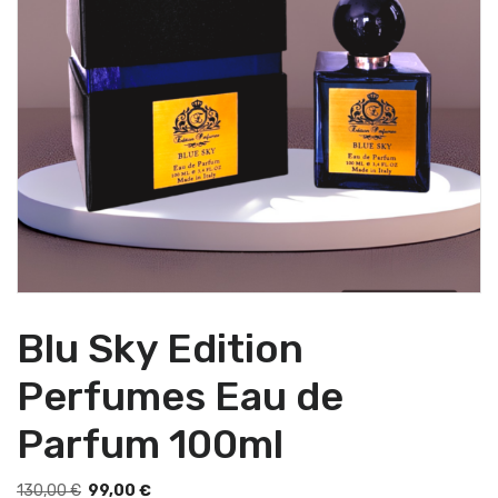
Blu Sky Edition
Perfumes Eau de
Parfum 100ml
I
I
130,00
€
99,00
€