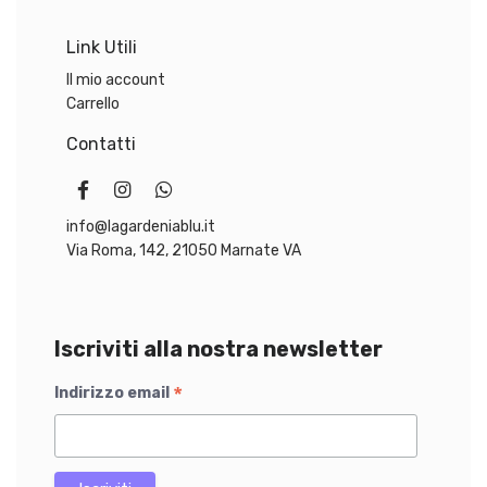
8
,
€
Link Utili
0
.
0
Il mio account
Carrello
€
Contatti
.
info@lagardeniablu.it
Via Roma, 142, 21050 Marnate VA
Iscriviti alla nostra newsletter
*
Indirizzo email