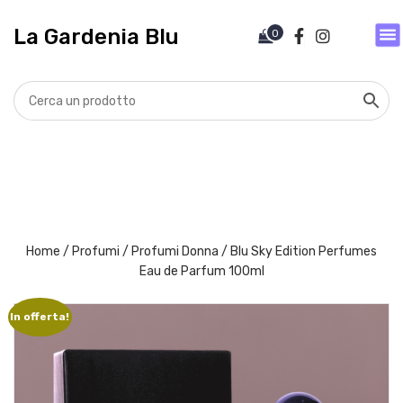
V
a
La Gardenia Blu
0
i
a
l
c
o
n
t
e
n
u
t
Home
/
Profumi
/
Profumi Donna
/ Blu Sky Edition Perfumes
o
Eau de Parfum 100ml
In offerta!