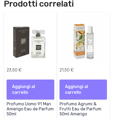
Prodotti correlati
1
0
3
0
€
,
.
0
0
€
.
23,50
€
21,50
€
Aggiungi al
Aggiungi al
carrello
carrello
Profumo Uomo 91 Man
Profumo Agrumi &
Amerigo Eau de Parfum
Frutti Eau de Parfum
50ml
50ml Amerigo