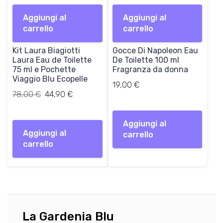
p
p
Aggiungi al
r
r
Aggiungi al
carrello
e
e
carrello
z
z
Kit Laura Biagiotti
z
z
Gocce Di Napoleon Eau
Laura Eau de Toilette
De Toilette 100 ml
o
o
75 ml e Pochette
Fragranza da donna
o
a
Viaggio Blu Ecopelle
r
t
19,00
€
Il
Il
78,00
€
i
44,90
€
t
prezzo
prezzo
g
u
originale
attuale
i
a
Aggiungi al
era:
è:
n
l
Aggiungi al
carrello
78,00 €.
44,90 €.
a
e
carrello
l
è
e
:
e
4
r
4
a
,
:
9
La Gardenia Blu
7
0