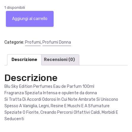
l
l
1 disponibili
p
p
Blu
r
r
Aggiungi al carrello
Sky
e
e
Edition
z
z
Perfumes
z
z
Eau
Categorie:
Profumi
,
Profumi Donna
o
o
de
o
a
Parfum
r
t
100ml
Descrizione
Recensioni (0)
i
t
quantità
g
u
Descrizione
i
a
n
l
Blu Sky Edition Perfumes Eau de Parfum 100ml
a
e
Fragranza Speziata Intensa e opulente da donna
l
è
Si Tratta Di Accordi Odorosi In Cui Note Ambrate Si Uniscono
e
:
Spesso A Vaniglia, Legni, Resine E Muschi E A Sfumature
e
9
Speziate O Fiorite, Creando Percorsi Olfattivi Caldi, Morbidi E
r
9
Seducenti
a
,
:
0