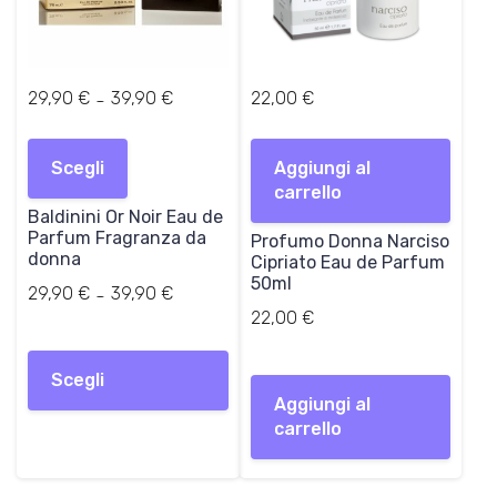
F
-
29,90
€
39,90
€
22,00
€
a
Questo
s
prodotto
Scegli
c
Aggiungi al
ha
i
carrello
più
Baldinini Or Noir Eau de
a
varianti.
Parfum Fragranza da
d
Profumo Donna Narciso
Le
donna
Cipriato Eau de Parfum
i
opzioni
50ml
p
Fascia
-
29,90
€
39,90
€
possono
r
di
22,00
€
essere
e
prezzo:
Questo
scelte
z
da
prodotto
nella
Scegli
z
29,90 €
ha
pagina
Aggiungi al
o
a
più
del
carrello
:
39,90 €
varianti.
prodotto
d
Le
a
opzioni