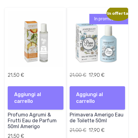
2
possono
9
essere
In offerta!
,
scelte
In promozione!
9
nella
0
pagina
del
€
prodotto
a
3
9
,
I
I
21,50
€
21,00
€
17,90
€
9
l
l
0
p
p
Aggiungi al
Aggiungi al
r
r
€
carrello
carrello
e
e
z
z
Profumo Agrumi &
Primavera Amerigo Eau
z
z
Frutti Eau de Parfum
de Toilette 50ml
o
o
50ml Amerigo
o
a
Il
Il
21,00
€
17,90
€
r
t
21,50
€
prezzo
prezzo