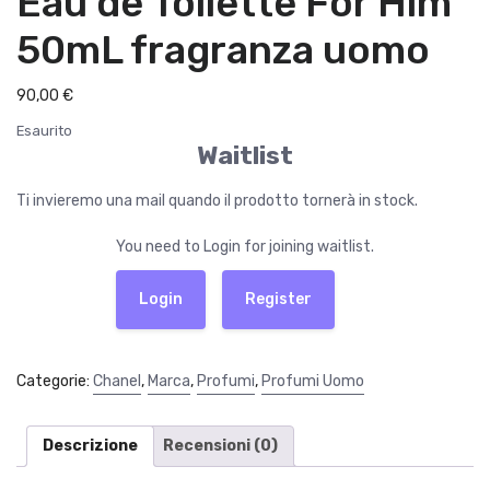
Eau de Toilette For Him
50mL fragranza uomo
90,00
€
Esaurito
Waitlist
Ti invieremo una mail quando il prodotto tornerà in stock.
You need to Login for joining waitlist.
Login
Register
Categorie:
Chanel
,
Marca
,
Profumi
,
Profumi Uomo
Descrizione
Recensioni (0)