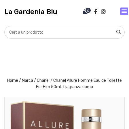
V
a
La Gardenia Blu
0
i
a
l
c
o
n
t
e
n
u
t
Home
/
Marca
/
Chanel
/ Chanel Allure Homme Eau de Toilette
o
For Him 50mL fragranza uomo