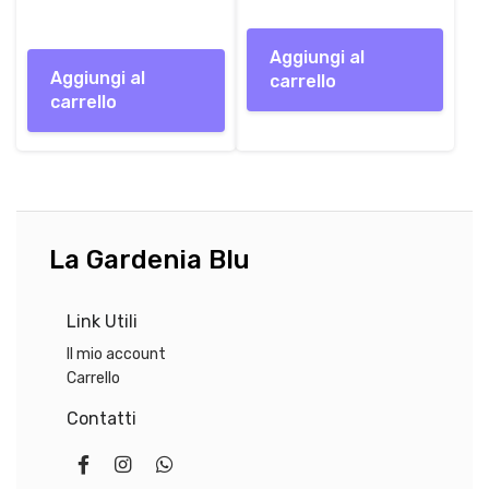
i
t
originale
attuale
g
u
era:
è:
Aggiungi al
i
a
21,00 €.
17,90 €.
Aggiungi al
carrello
n
l
carrello
a
e
l
è
e
:
e
1
r
7
a
,
:
9
La Gardenia Blu
2
0
1
Link Utili
,
€
0
.
Il mio account
0
Carrello
Contatti
€
.