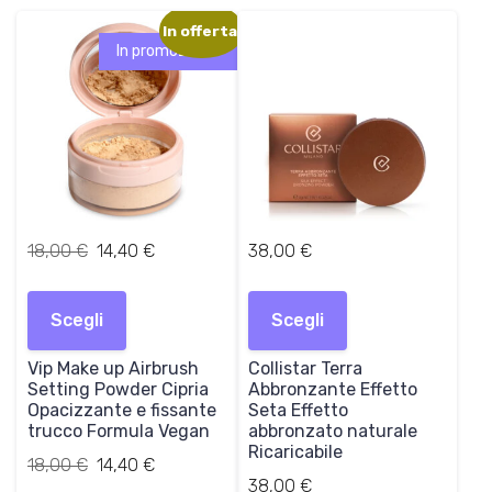
In offerta!
In promozione!
I
I
18,00
€
14,40
€
38,00
€
l
l
Questo
Questo
p
p
prodotto
prodotto
Scegli
r
r
Scegli
ha
ha
e
e
più
più
Vip Make up Airbrush
z
z
Collistar Terra
varianti.
varianti.
Setting Powder Cipria
Abbronzante Effetto
z
z
Le
Le
Opacizzante e fissante
Seta Effetto
o
o
opzioni
opzioni
trucco Formula Vegan
abbronzato naturale
o
a
Ricaricabile
possono
possono
Il
Il
18,00
€
r
14,40
€
t
essere
essere
prezzo
prezzo
38,00
€
i
t