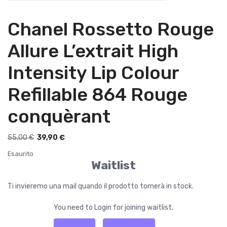
Chanel Rossetto Rouge
Allure L’extrait High
Intensity Lip Colour
Refillable 864 Rouge
conquèrant
I
I
55,00
€
39,90
€
l
l
Esaurito
p
p
Waitlist
r
r
e
e
Ti invieremo una mail quando il prodotto tornerà in stock.
z
z
z
z
You need to Login for joining waitlist.
o
o
o
a