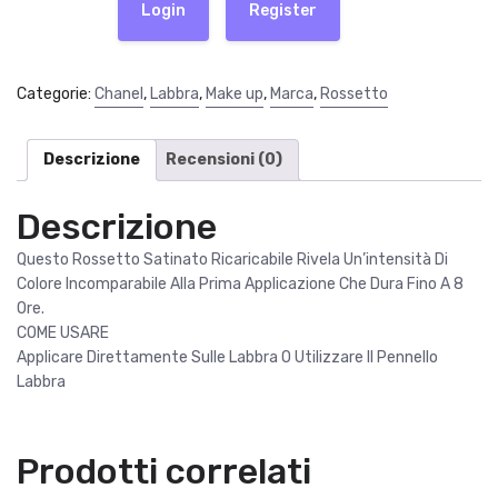
Login
Register
r
t
i
t
g
u
Categorie:
Chanel
,
Labbra
,
Make up
,
Marca
,
Rossetto
i
a
n
l
a
e
Descrizione
Recensioni (0)
l
è
e
:
Descrizione
e
3
r
9
Questo Rossetto Satinato Ricaricabile Rivela Un’intensità Di
a
,
Colore Incomparabile Alla Prima Applicazione Che Dura Fino A 8
:
9
Ore.
5
0
COME USARE
5
Applicare Direttamente Sulle Labbra O Utilizzare Il Pennello
,
€
Labbra
0
.
0
Prodotti correlati
€
.