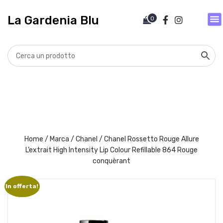
V
a
La Gardenia Blu
0
i
a
l
c
o
n
t
e
n
u
t
Home
/
Marca
/
Chanel
/ Chanel Rossetto Rouge Allure
o
L’extrait High Intensity Lip Colour Refillable 864 Rouge
conquèrant
In offerta!