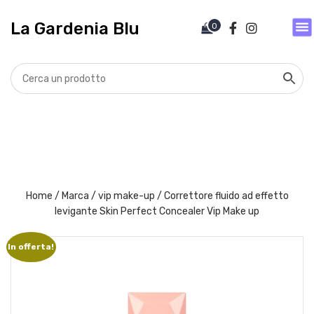
V
a
La Gardenia Blu
0
i
a
l
c
o
n
t
e
n
u
t
Home
/
Marca
/
vip make-up
/ Correttore fluido ad effetto
o
levigante Skin Perfect Concealer Vip Make up
In offerta!