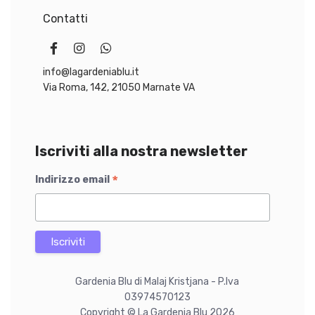
Contatti
€
€
.
.
info@lagardeniablu.it
Via Roma, 142, 21050 Marnate VA
Iscriviti alla nostra newsletter
*
Indirizzo email
Gardenia Blu di Malaj Kristjana - P.Iva
03974570123
Copyright © La Gardenia Blu 2026