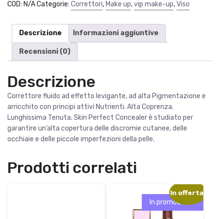
COD:
N/A
r
Categorie:
t
Correttori
,
Make up
,
vip make-up
,
Viso
Skin
i
t
Perfect
g
u
Concealer
Descrizione
Informazioni aggiuntive
i
a
Vip
n
l
Recensioni (0)
Make
a
e
up
l
è
quantità
Descrizione
e
:
e
9
Correttore fluido ad effetto levigante, ad alta Pigmentazione e
r
,
arricchito con principi attivi Nutrienti. Alta Coprenza.
a
6
Lunghissima Tenuta. Skin Perfect Concealer è studiato per
:
0
garantire un’alta copertura delle discromie cutanee, delle
1
occhiaie e delle piccole imperfezioni della pelle.
2
€
,
.
Prodotti correlati
0
0
In offerta!
€
In promozione!
.