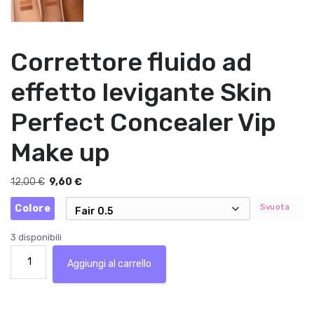
Correttore fluido ad
effetto levigante Skin
Perfect Concealer Vip
Make up
I
I
12,00
€
9,60
€
l
l
Svuota
Colore
p
p
r
r
3 disponibili
e
e
Correttore
z
z
Aggiungi al carrello
fluido
z
z
ad
o
o
effetto
o
a
levigante