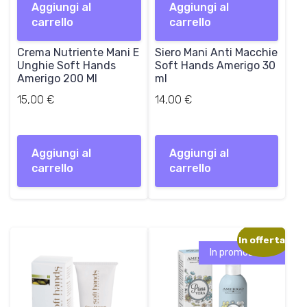
Aggiungi al
Aggiungi al
carrello
carrello
Crema Nutriente Mani E
Siero Mani Anti Macchie
Unghie Soft Hands
Soft Hands Amerigo 30
Amerigo 200 Ml
ml
15,00
€
14,00
€
Aggiungi al
Aggiungi al
carrello
carrello
In offerta!
In promozione!