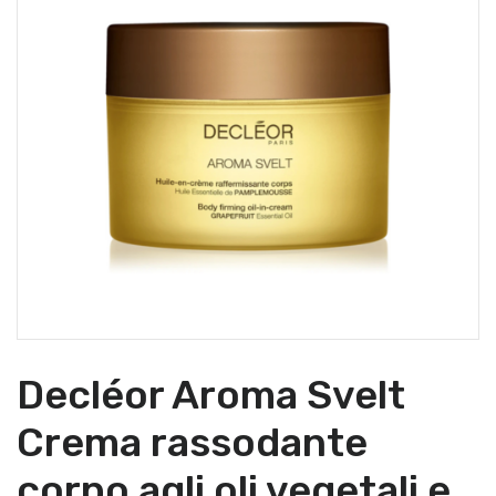
Decléor Aroma Svelt
Crema rassodante
corpo agli oli vegetali e