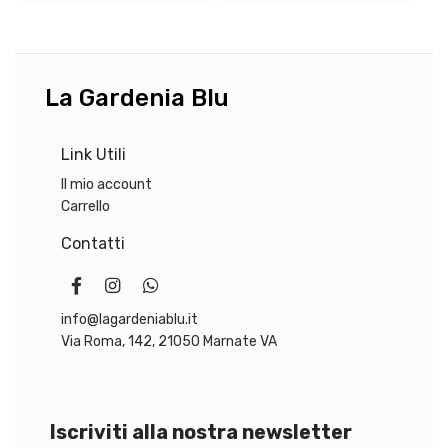
e
:
e
9
r
,
a
4
:
0
La Gardenia Blu
1
1
€
Link Utili
,
.
0
Il mio account
0
Carrello
Contatti
€
.
info@lagardeniablu.it
Via Roma, 142, 21050 Marnate VA
Iscriviti alla nostra newsletter