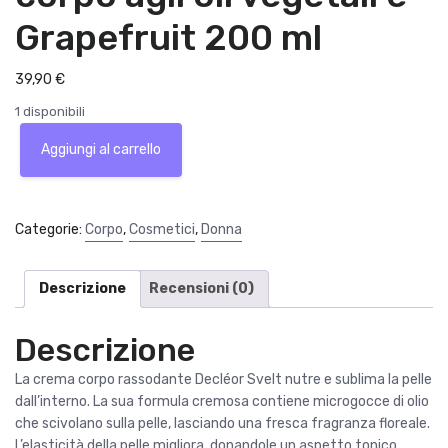
Grapefruit 200 ml
39,90
€
1 disponibili
Decléor
Aggiungi al carrello
Aroma
Svelt
Crema
rassodante
Categorie:
Corpo
,
Cosmetici
,
Donna
corpo
agli
oli
Descrizione
Recensioni (0)
vegetali
e
Descrizione
Grapefruit
200
La crema corpo rassodante Decléor Svelt nutre e sublima la pelle
ml
dall’interno. La sua formula cremosa contiene microgocce di olio
quantità
che scivolano sulla pelle, lasciando una fresca fragranza floreale.
L’elasticità della pelle migliora, donandole un aspetto tonico,