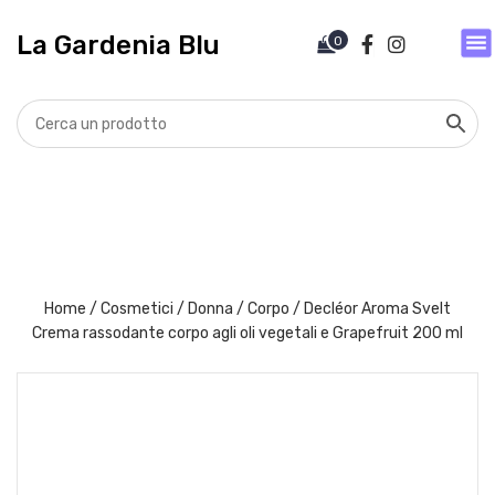
V
a
La Gardenia Blu
0
i
a
l
c
o
n
t
e
n
u
t
Home
/
Cosmetici
/
Donna
/
Corpo
/ Decléor Aroma Svelt
o
Crema rassodante corpo agli oli vegetali e Grapefruit 200 ml