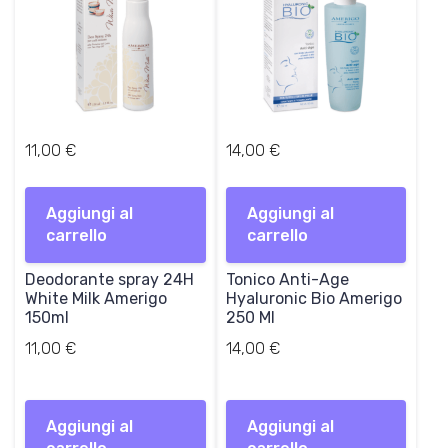
0
€
.
11,00
€
14,00
€
Aggiungi al
Aggiungi al
carrello
carrello
Deodorante spray 24H
Tonico Anti-Age
White Milk Amerigo
Hyaluronic Bio Amerigo
150ml
250 Ml
11,00
€
14,00
€
Aggiungi al
Aggiungi al