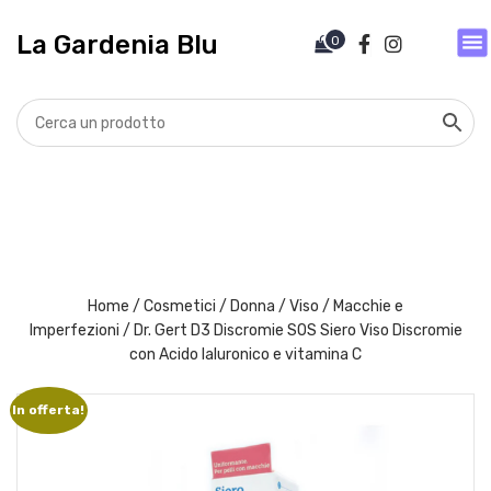
V
a
La Gardenia Blu
0
i
a
l
c
o
n
t
e
n
u
t
Home
/
Cosmetici
/
Donna
/
Viso
/
Macchie e
o
Imperfezioni
/ Dr. Gert D3 Discromie SOS Siero Viso Discromie
con Acido Ialuronico e vitamina C
In offerta!