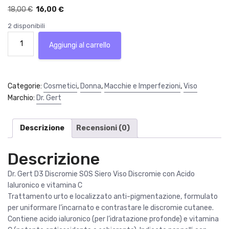
I
I
18,00
€
16,00
€
l
l
2 disponibili
p
p
Dr.
r
r
Aggiungi al carrello
Gert
e
e
D3
z
z
Discromie
z
z
SOS
Categorie:
Cosmetici
,
Donna
,
Macchie e Imperfezioni
,
Viso
o
o
Siero
Marchio:
Dr. Gert
o
a
Viso
r
t
Discromie
i
t
con
Descrizione
Recensioni (0)
g
u
Acido
i
a
Ialuronico
Descrizione
n
l
e
a
e
vitamina
Dr. Gert D3 Discromie SOS Siero Viso Discromie con Acido
l
è
C
Ialuronico e vitamina C
e
:
quantità
Trattamento urto e localizzato anti-pigmentazione, formulato
e
1
per uniformare l’incarnato e contrastare le discromie cutanee.
r
6
Contiene acido ialuronico (per l’idratazione profonde) e vitamina
a
,