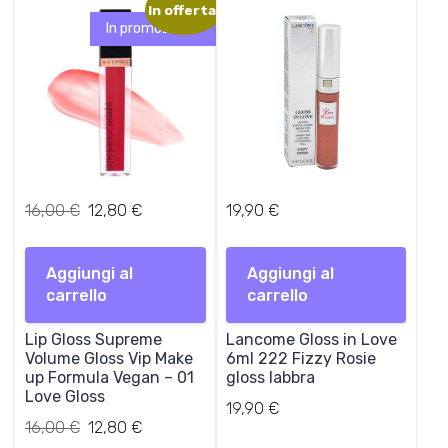
In offerta!
In promozione!
I
I
16,00
€
12,80
€
19,90
€
l
l
p
p
Aggiungi al
r
r
Aggiungi al
carrello
e
e
carrello
z
z
Lip Gloss Supreme
z
z
Lancome Gloss in Love
Volume Gloss Vip Make
6ml 222 Fizzy Rosie
o
o
up Formula Vegan – 01
gloss labbra
o
a
Love Gloss
r
t
19,90
€
Il
Il
16,00
€
i
12,80
€
t
prezzo
prezzo