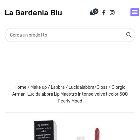
V
a
La Gardenia Blu
0
i
a
l
c
o
n
t
e
n
u
t
Home
/
Make up
/
Labbra
/
Lucidalabbra/Gloss
/ Giorgio
o
Armani Lucidalabbra Lip Maestro Intense velvet color 508
Pearly Mood