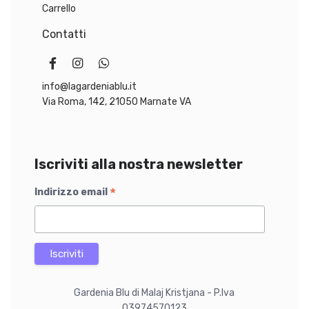
0
0
.
prodotto
Carrello
0
0
Contatti
€
€
.
.
info@lagardeniablu.it
Via Roma, 142, 21050 Marnate VA
Iscriviti alla nostra newsletter
*
Indirizzo email
Gardenia Blu di Malaj Kristjana - P.Iva
03974570123