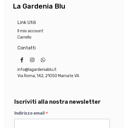
La Gardenia Blu
1
8
€
,
.
Link Utili
5
0
Il mio account
Carrello
€
Contatti
.
info@lagardeniablu.it
Via Roma, 142, 21050 Marnate VA
Iscriviti alla nostra newsletter
*
Indirizzo email