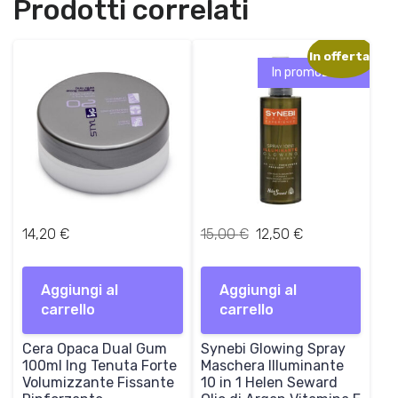
Prodotti correlati
In offerta!
In promozione!
I
I
14,20
€
15,00
€
12,50
€
l
l
p
p
Aggiungi al
Aggiungi al
r
r
carrello
carrello
e
e
z
z
Cera Opaca Dual Gum
Synebi Glowing Spray
z
z
100ml Ing Tenuta Forte
Maschera Illuminante
o
o
Volumizzante Fissante
10 in 1 Helen Seward
o
a