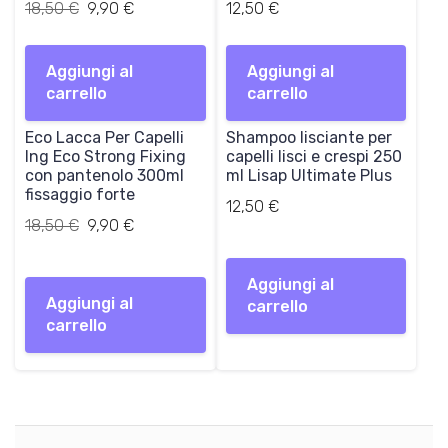
I
I
18,50
€
9,90
€
12,50
€
l
l
p
p
Aggiungi al
r
r
Aggiungi al
carrello
e
e
carrello
z
z
Eco Lacca Per Capelli
z
z
Shampoo lisciante per
Ing Eco Strong Fixing
capelli lisci e crespi 250
o
o
con pantenolo 300ml
ml Lisap Ultimate Plus
o
a
fissaggio forte
r
t
12,50
€
Il
Il
18,50
€
i
9,90
€
t
prezzo
prezzo
g
u
originale
attuale
i
a
Aggiungi al
era:
è:
n
l
Aggiungi al
carrello
18,50 €.
9,90 €.
a
e
carrello
l
è
e
:
e
9
r
,
a
9
:
0