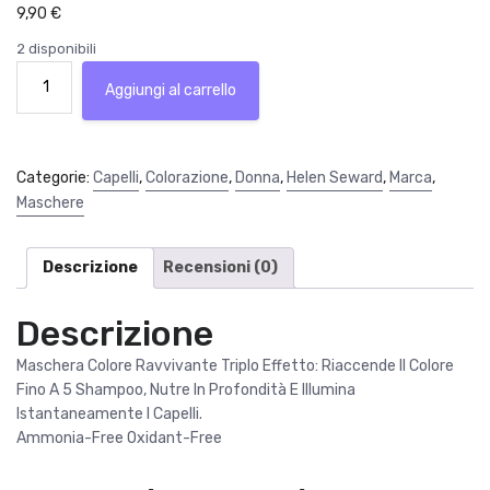
9,90
€
2 disponibili
Kapetil
Aggiungi al carrello
Colour
Mask
Blu
Maschera
Categorie:
Capelli
,
Colorazione
,
Donna
,
Helen Seward
,
Marca
,
Colorante
Maschere
Capelli
200
Ml
Descrizione
Recensioni (0)
Helen
Seward
Descrizione
quantità
Maschera Colore Ravvivante Triplo Effetto: Riaccende Il Colore
Fino A 5 Shampoo, Nutre In Profondità E Illumina
Istantaneamente I Capelli.
Ammonia-Free Oxidant-Free