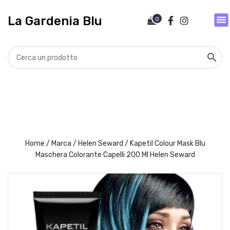
V
a
La Gardenia Blu
0
i
a
l
c
o
n
t
e
n
u
t
Home
/
Marca
/
Helen Seward
/ Kapetil Colour Mask Blu
o
Maschera Colorante Capelli 200 Ml Helen Seward