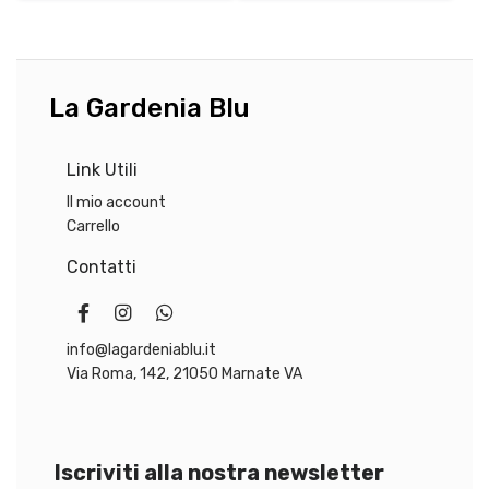
e
:
e
9
r
,
a
4
:
0
La Gardenia Blu
1
1
€
Link Utili
,
.
0
Il mio account
0
Carrello
Contatti
€
.
info@lagardeniablu.it
Via Roma, 142, 21050 Marnate VA
Iscriviti alla nostra newsletter