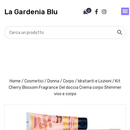
V
a
La Gardenia Blu
0
i
a
l
c
o
n
t
e
n
u
t
Home
/
Cosmetici
/
Donna
/
Corpo
/
Idratanti e Lozioni
/ Kit
o
Cherry Blossom Fragrance Gel doccia Crema corpo Shimmer
viso e corpo