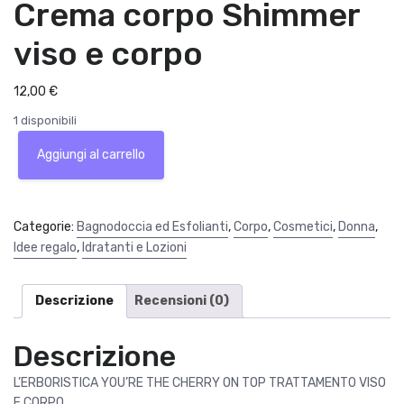
Crema corpo Shimmer
viso e corpo
12,00
€
1 disponibili
Kit
Aggiungi al carrello
Cherry
Blossom
Fragrance
Gel
Categorie:
Bagnodoccia ed Esfolianti
,
Corpo
,
Cosmetici
,
Donna
,
doccia
Idee regalo
,
Idratanti e Lozioni
Crema
corpo
Shimmer
Descrizione
Recensioni (0)
viso
e
Descrizione
corpo
quantità
L’ERBORISTICA YOU’RE THE CHERRY ON TOP TRATTAMENTO VISO
E CORPO