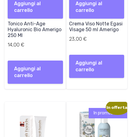
Aggiungi al
Aggiungi al
carrello
carrello
Tonico Anti-Age
Crema Viso Notte Egasi
Hyaluronic Bio Amerigo
Visage 50 ml Amerigo
250 Ml
23,00
€
14,00
€
Aggiungi al
Aggiungi al
carrello
carrello
In offerta!
In promozione!