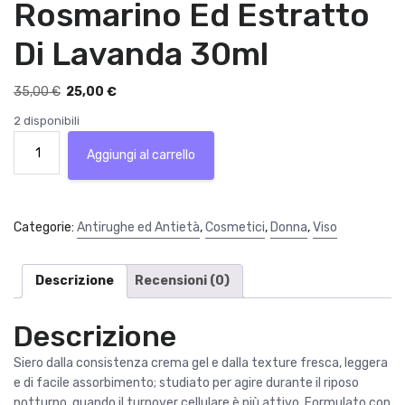
Rosmarino Ed Estratto
Di Lavanda 30ml
I
I
35,00
€
25,00
€
l
l
2 disponibili
p
p
Korff
r
r
Aggiungi al carrello
Detox
e
e
Siero
z
z
Viso
z
z
Notte
Categorie:
Antirughe ed Antietà
,
Cosmetici
,
Donna
,
Viso
o
o
Detossinante
o
a
Con
r
t
Rosmarino
Descrizione
Recensioni (0)
i
t
Ed
g
u
Estratto
Descrizione
i
a
Di
n
l
Lavanda
Siero dalla consistenza crema gel e dalla texture fresca, leggera
a
e
30ml
e di facile assorbimento; studiato per agire durante il riposo
l
è
quantità
notturno, quando il turnover cellulare è più attivo. Formulato con