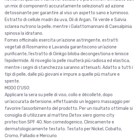
e
:
un mix di componenti accuratamente selezionati ad azione
e
2
detossinante per garantire al viso un aspetto sano e luminoso.
r
5
Estratto di cellule madri da uva, Oli di Argan, Tè verde e Salvia
a
,
sclarea nutrono la pelle, mentre i Galattomannani di Caesalpinia
:
0
spinosa la idratano.
3
0
Fomes officinalis esercita un’azione astringente, estratti
5
vegetali di Rosmarino e Lavanda garantiscono un’azione
,
€
purificante, l’estratto di Ginkgo biloba decongestiona e lenisce
0
.
l’epidermide. Al risveglio la pelle risulterà più radiosa ed elastica,
0
mentre i segni di stanchezza saranno attenuati. Adatto a tutti i
tipi di pelle, dalle più giovani e impure a quelle più mature e
€
spente.
.
MODO D’USO:
Applicare la sera su pelle di viso, collo e décolleté, dopo
un’accurata detersione, effettuando un leggero massaggio per
favorire l’assorbimento del prodotto. Per un risultato ottimale si
consiglia di utilizzare al mattino Detox siero giorno city
protection SPF 40. Non comedogenico. Clinicamente e
dermatologicamente testato. Testato per Nickel, Cobalto,
Cromo, Palladio e Mercurio