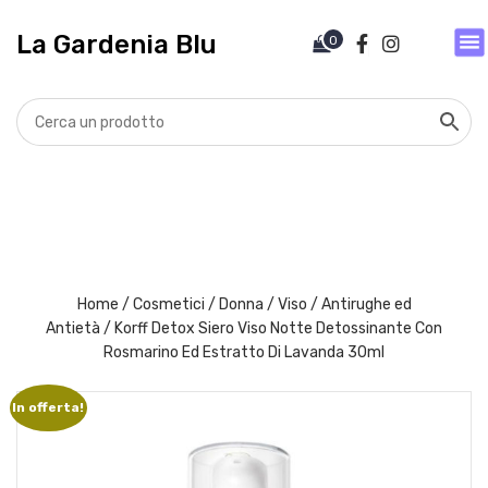
V
a
La Gardenia Blu
0
i
a
l
c
o
n
t
e
n
u
t
Home
/
Cosmetici
/
Donna
/
Viso
/
Antirughe ed
o
Antietà
/ Korff Detox Siero Viso Notte Detossinante Con
Rosmarino Ed Estratto Di Lavanda 30ml
In offerta!