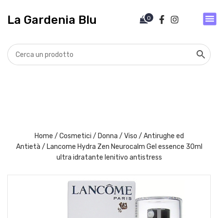
V
a
La Gardenia Blu
0
i
a
l
c
o
n
t
e
n
u
t
Home
/
Cosmetici
/
Donna
/
Viso
/
Antirughe ed
o
Antietà
/ Lancome Hydra Zen Neurocalm Gel essence 30ml
ultra idratante lenitivo antistress