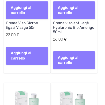
Aggiungi al
Aggiungi al
carrello
carrello
Crema Viso Giorno
Crema viso anti-agè
Egasi Visage 50ml
Hyaluronic Bio Amerigo
50ml
22,00
€
26,00
€
Aggiungi al
Aggiungi al
carrello
carrello