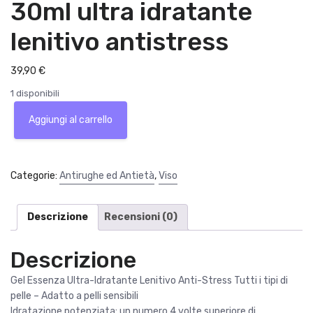
30ml ultra idratante
lenitivo antistress
39,90
€
1 disponibili
Lancome
Aggiungi al carrello
Hydra
Zen
Neurocalm
Gel
Categorie:
Antirughe ed Antietà
,
Viso
essence
30ml
ultra
Descrizione
Recensioni (0)
idratante
lenitivo
Descrizione
antistress
quantità
Gel Essenza Ultra-Idratante Lenitivo Anti-Stress Tutti i tipi di
pelle – Adatto a pelli sensibili
Idratazione potenziata: un numero 4 volte superiore di