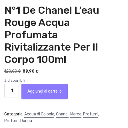
N°1 De Chanel L’eau
Rouge Acqua
Profumata
Rivitalizzante Per Il
Corpo 100ml
I
I
120,00
€
89,90
€
l
l
2 disponibili
p
p
N°1
r
r
Aggiungi al carrello
De
e
e
Chanel
z
z
L'eau
z
z
Rouge
Categorie:
Acqua di Colonia
,
Chanel
,
Marca
,
Profumi
,
o
o
Acqua
Profumi Donna
o
a
Profumata
r
t