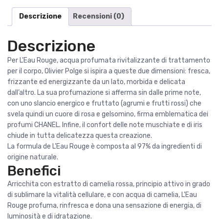
Rivitalizzante
i
t
Per
Descrizione
Recensioni (0)
g
u
Il
i
a
Corpo
Descrizione
n
l
100ml
a
e
quantità
Per L’Eau Rouge, acqua profumata rivitalizzante di trattamento
l
è
per il corpo, Olivier Polge si ispira a queste due dimensioni: fresca,
e
:
frizzante ed energizzante da un lato, morbida e delicata
e
8
dall’altro. La sua profumazione si afferma sin dalle prime note,
r
9
con uno slancio energico e fruttato (agrumi e frutti rossi) che
a
,
svela quindi un cuore di rosa e gelsomino, firma emblematica dei
:
9
profumi CHANEL. Infine, il confort delle note muschiate e di iris
1
0
chiude in tutta delicatezza questa creazione.
2
La formula de L’Eau Rouge è composta al 97% da ingredienti di
0
€
origine naturale.
,
.
Benefici
0
0
Arricchita con estratto di camelia rossa, principio attivo in grado
di sublimare la vitalità cellulare, e con acqua di camelia, L’Eau
€
Rouge profuma, rinfresca e dona una sensazione di energia, di
.
luminosità e di idratazione.