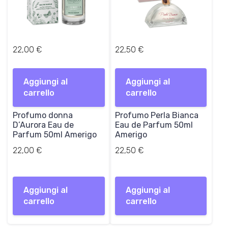
€
€
.
.
22,00
€
22,50
€
Aggiungi al
Aggiungi al
carrello
carrello
Profumo donna
Profumo Perla Bianca
D’Aurora Eau de
Eau de Parfum 50ml
Parfum 50ml Amerigo
Amerigo
22,00
€
22,50
€
Aggiungi al
Aggiungi al
carrello
carrello