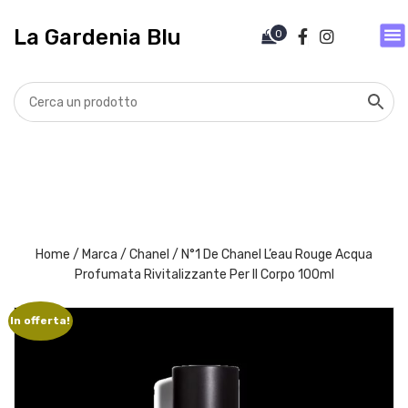
V
a
La Gardenia Blu
0
i
a
l
c
o
n
t
e
n
u
t
Home
/
Marca
/
Chanel
/ N°1 De Chanel L’eau Rouge Acqua
o
Profumata Rivitalizzante Per Il Corpo 100ml
In offerta!