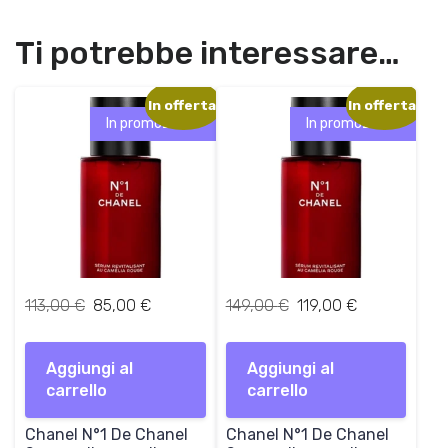
Ti potrebbe interessare…
In offerta!
In offerta!
In promozione!
In promozione!
I
I
I
I
113,00
€
85,00
€
149,00
€
119,00
€
l
l
l
l
p
p
p
p
Aggiungi al
r
r
Aggiungi al
r
r
carrello
e
e
carrello
e
e
z
z
z
z
Chanel N°1 De Chanel
z
z
Chanel N°1 De Chanel
z
z