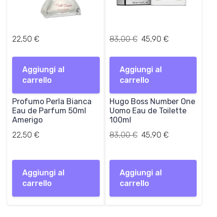
I
I
22,50
€
83,00
€
45,90
€
l
l
p
p
Aggiungi al
Aggiungi al
r
r
carrello
carrello
e
e
z
z
Profumo Perla Bianca
Hugo Boss Number One
z
z
Eau de Parfum 50ml
Uomo Eau de Toilette
o
o
Amerigo
100ml
o
a
r
Il
t
Il
22,50
€
83,00
€
45,90
€
i
prezzo
t
prezzo
g
originale
u
attuale
i
era:
a
è:
Aggiungi al
Aggiungi al
n
83,00 €.
l
45,90 €.
carrello
carrello
a
e
l
è
e
: