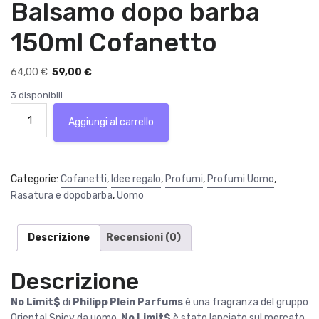
Balsamo dopo barba
150ml Cofanetto
I
I
64,00
€
59,00
€
l
l
3 disponibili
p
p
Philipp
r
r
Aggiungi al carrello
Plein
e
e
No
z
z
Limits
z
z
Eau
Categorie:
Cofanetti
,
Idee regalo
,
Profumi
,
Profumi Uomo
,
o
o
de
Rasatura e dopobarba
,
Uomo
o
a
Parfum
r
t
50ml
i
t
+
Descrizione
Recensioni (0)
g
u
Balsamo
i
a
dopo
Descrizione
n
l
barba
a
e
150ml
No Limit$
di
Philipp Plein Parfums
è una fragranza del gruppo
l
è
Cofanetto
Oriental Spicy da uomo.
No Limit$
è stato lanciato sul mercato