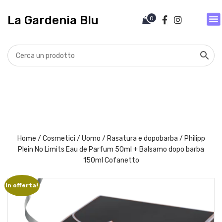
V
a
La Gardenia Blu
0
i
a
l
c
o
n
t
e
n
u
t
Home
/
Cosmetici
/
Uomo
/
Rasatura e dopobarba
/ Philipp
o
Plein No Limits Eau de Parfum 50ml + Balsamo dopo barba
150ml Cofanetto
In offerta!