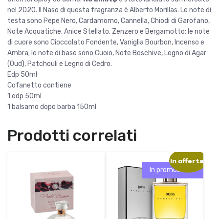
e
:
quantità
nel 2020. Il Naso di questa fragranza è Alberto Morillas. Le note di
e
5
testa sono Pepe Nero, Cardamomo, Cannella, Chiodi di Garofano,
r
9
Note Acquatiche, Anice Stellato, Zenzero e Bergamotto; le note
a
,
di cuore sono Cioccolato Fondente, Vaniglia Bourbon, Incenso e
:
0
Ambra; le note di base sono Cuoio, Note Boschive, Legno di Agar
6
0
(Oud), Patchouli e Legno di Cedro.
4
Edp 50ml
,
€
Cofanetto contiene
0
.
1 edp 50ml
0
1 balsamo dopo barba 150ml
€
Prodotti correlati
.
In offerta!
In promozione!