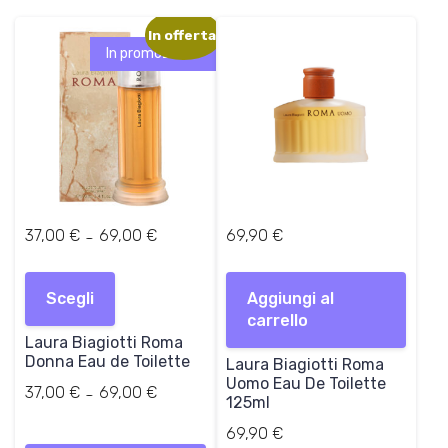
e
4
r
5
In offerta!
a
,
In promozione!
:
9
8
0
3
,
€
0
.
0
€
F
-
37,00
€
69,00
€
69,90
€
.
a
Questo
s
prodotto
Scegli
c
Aggiungi al
ha
i
carrello
più
Laura Biagiotti Roma
a
varianti.
Donna Eau de Toilette
d
Laura Biagiotti Roma
Le
Uomo Eau De Toilette
i
Fascia
-
37,00
€
69,00
€
opzioni
125ml
p
di
possono
r
prezzo:
69,90
€
Questo
essere