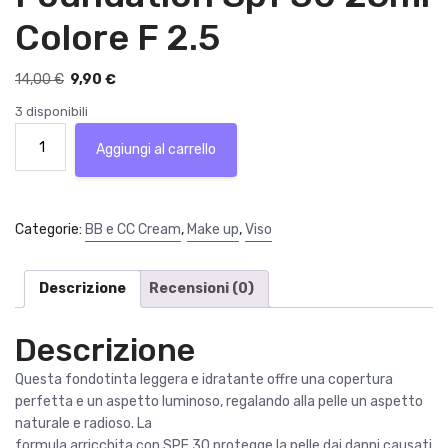
Colore F 2.5
I
I
14,00
€
9,90
€
l
l
3 disponibili
p
p
Revolution
r
r
Aggiungi al carrello
Pro
e
e
CC
z
z
Cream
z
z
Perfecting
Categorie:
BB e CC Cream
,
Make up
,
Viso
o
o
Foundation
o
a
Spf
r
t
30
Descrizione
Recensioni (0)
i
t
25ml
g
u
Colore
Descrizione
i
a
F
n
l
2.5
Questa fondotinta leggera e idratante offre una copertura
a
e
quantità
perfetta e un aspetto luminoso, regalando alla pelle un aspetto
l
è
naturale e radioso. La
e
:
formula arricchita con SPF 30 protegge la pelle dai danni causati