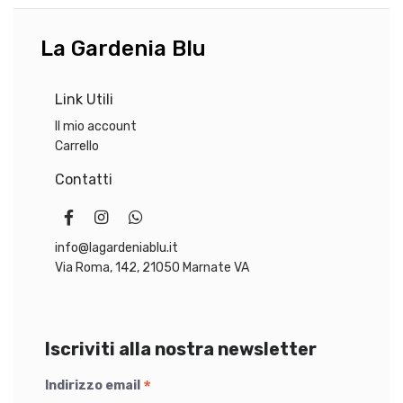
opzion
r
2
posso
a
,
esser
:
0
La Gardenia Blu
scelte
2
0
nella
5
Link Utili
pagin
,
€
del
5
.
Il mio account
prodo
0
Carrello
Contatti
€
.
info@lagardeniablu.it
Via Roma, 142, 21050 Marnate VA
Iscriviti alla nostra newsletter
*
Indirizzo email