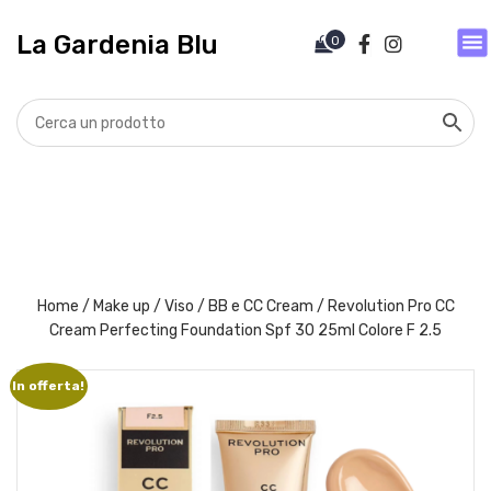
V
a
La Gardenia Blu
0
i
a
l
c
o
n
t
e
n
u
t
Home
/
Make up
/
Viso
/
BB e CC Cream
/ Revolution Pro CC
o
Cream Perfecting Foundation Spf 30 25ml Colore F 2.5
In offerta!