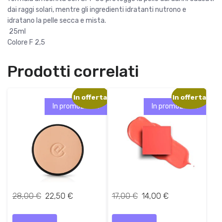
e
9
dai raggi solari, mentre gli ingredienti idratanti nutrono e
r
,
idratano la pelle secca e mista.
a
9
25ml
:
0
Colore F 2,5
1
4
€
Prodotti correlati
,
.
0
0
In offerta!
In offerta!
In promozione!
In promozione!
€
.
I
I
I
I
28,00
€
22,50
€
17,00
€
14,00
€
l
l
l
l
Questo
Questo
p
p
p
p
prodotto
prodotto