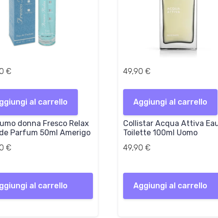
00
€
49,90
€
ggiungi al carrello
Aggiungi al carrello
umo donna Fresco Relax
Collistar Acqua Attiva Ea
de Parfum 50ml Amerigo
Toilette 100ml Uomo
00
€
49,90
€
ggiungi al carrello
Aggiungi al carrello