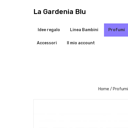
V
a
La Gardenia Blu
i
a
l
Idee regalo
Linea Bambini
Profumi
c
o
Accessori
Il mio account
n
t
e
n
u
t
o
Home
/
Profumi