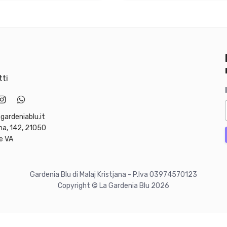
ti
gardeniablu.it
ma, 142, 21050
e VA
Gardenia Blu di Malaj Kristjana - P.Iva 03974570123
Copyright © La Gardenia Blu 2026