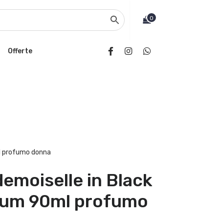
0
Offerte
l profumo donna
emoiselle in Black
fum 90ml profumo