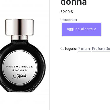
donna
59,00
€
1 disponibili
Rochas
Aggiungi al carrello
Mademoiselle
in
Black
Eau
Categorie:
Profumi
,
Profumi D
de
Parfum
90ml
profumo
donna
quantità