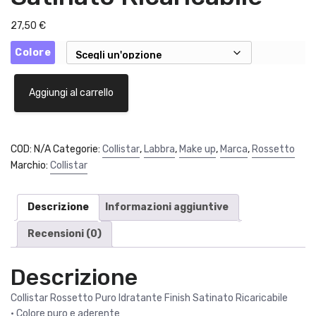
27,50
€
Colore
Collistar
Aggiungi al carrello
Rossetto
Puro
Idratante
Finish
COD:
N/A
Categorie:
Collistar
,
Labbra
,
Make up
,
Marca
,
Rossetto
Satinato
Marchio:
Collistar
Ricaricabile
quantità
Descrizione
Informazioni aggiuntive
Recensioni (0)
Descrizione
Collistar Rossetto Puro Idratante Finish Satinato Ricaricabile
• Colore puro e aderente