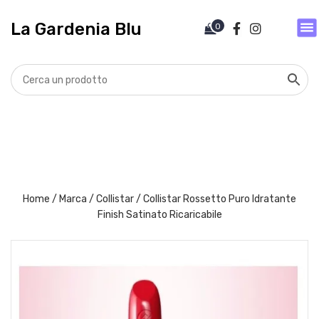
V
a
La Gardenia Blu
0
i
a
l
c
o
n
t
e
n
u
t
Home
/
Marca
/
Collistar
/ Collistar Rossetto Puro Idratante
o
Finish Satinato Ricaricabile