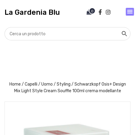
V
a
La Gardenia Blu
0
i
a
l
c
o
n
t
e
n
u
t
Home
/
Capelli
/
Uomo
/
Styling
/ Schwarzkopf Osis+ Design
o
Mix Light Style Cream Souffle 100ml crema modellante