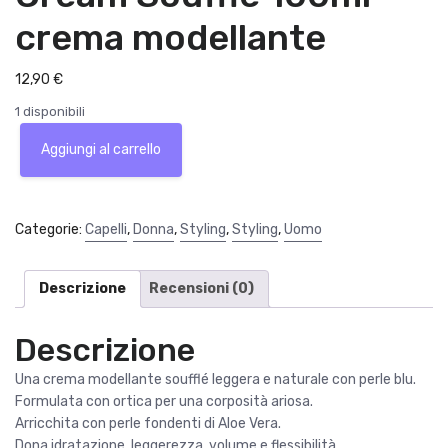
crema modellante
12,90
€
1 disponibili
Schwarzkopf
Aggiungi al carrello
Osis+
Design
Mix
Light
Categorie:
Capelli
,
Donna
,
Styling
,
Styling
,
Uomo
Style
Cream
Souffle
Descrizione
Recensioni (0)
100ml
crema
Descrizione
modellante
quantità
Una crema modellante soufflé leggera e naturale con perle blu.
Formulata con ortica per una corposità ariosa.
Arricchita con perle fondenti di Aloe Vera.
Dona idratazione, leggerezza, volume e flessibilità.