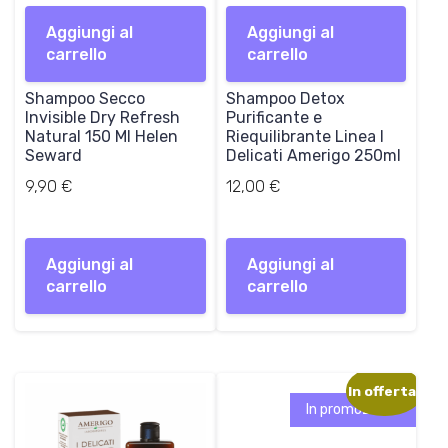
Aggiungi al
Aggiungi al
carrello
carrello
Shampoo Secco
Shampoo Detox
Invisible Dry Refresh
Purificante e
Natural 150 Ml Helen
Riequilibrante Linea I
Seward
Delicati Amerigo 250ml
9,90
€
12,00
€
Aggiungi al
Aggiungi al
carrello
carrello
In offerta!
In promozione!