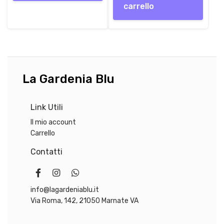
a
e
carrello
l
è
e
:
e
2
r
5
a
,
:
0
La Gardenia Blu
2
0
9
,
€
Link Utili
5
.
0
Il mio account
Carrello
€
Contatti
.
info@lagardeniablu.it
Via Roma, 142, 21050 Marnate VA