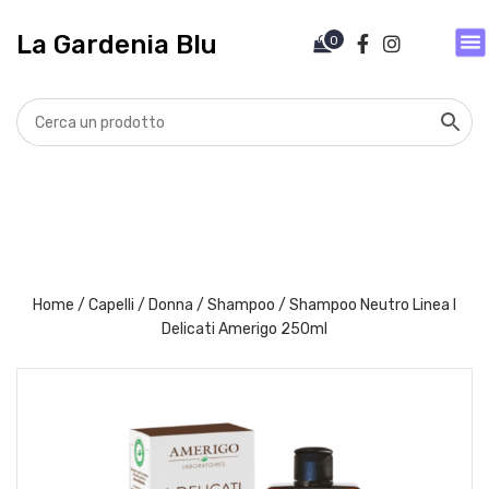
V
a
La Gardenia Blu
0
i
a
l
c
o
n
t
e
n
u
t
Home
/
Capelli
/
Donna
/
Shampoo
/ Shampoo Neutro Linea I
o
Delicati Amerigo 250ml