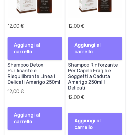
12,00
€
12,00
€
Aggiungi al
Aggiungi al
carrello
carrello
Shampoo Detox
Shampoo Rinforzante
Purificante e
Per Capelli Fragili e
Riequilibrante Linea I
Soggetti a Caduta
Delicati Amerigo 250ml
Amerigo 250ml I
Delicati
12,00
€
12,00
€
Aggiungi al
Aggiungi al
carrello
carrello