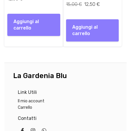
Il
Il
15,00
€
12,50
€
g
u
prezzo
prezzo
i
a
originale
attuale
n
l
Aggiungi al
era:
è:
a
e
Aggiungi al
carrello
15,00 €.
12,50 €.
l
è
carrello
e
:
e
1
r
2
a
,
:
5
1
0
La Gardenia Blu
5
,
€
0
.
Link Utili
0
Il mio account
Carrello
€
.
Contatti