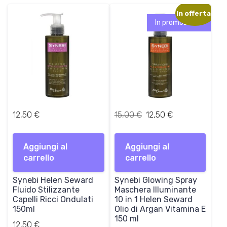
In offerta!
In promozione!
I
I
12,50
€
15,00
€
12,50
€
l
l
p
p
Aggiungi al
Aggiungi al
r
r
carrello
carrello
e
e
z
z
Synebi Helen Seward
Synebi Glowing Spray
z
z
Fluido Stilizzante
Maschera Illuminante
o
o
Capelli Ricci Ondulati
10 in 1 Helen Seward
o
a
150ml
Olio di Argan Vitamina E
r
t
150 ml
12,50
€
i
t