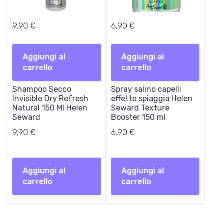
9,90
€
6,90
€
Aggiungi al
Aggiungi al
carrello
carrello
Shampoo Secco
Spray salino capelli
Invisible Dry Refresh
effetto spiaggia Helen
Natural 150 Ml Helen
Seward Texture
Seward
Booster 150 ml
9,90
€
6,90
€
Aggiungi al
Aggiungi al
carrello
carrello