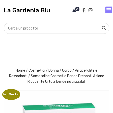
V
a
La Gardenia Blu
0
i
a
l
c
o
n
t
e
n
u
t
Home
/
Cosmetici
/
Donna
/
Corpo
/
Anticellulite e
o
Rassodanti
/ Somatoline Cosmetic Bende Drenanti Azione
Riducente Urto 2 bende riutilizzabili
In offerta!