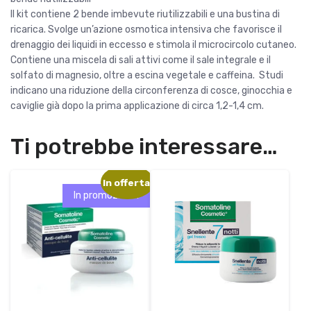
e
:
Il kit contiene 2 bende imbevute riutilizzabili e una bustina di
e
1
ricarica. Svolge un’azione osmotica intensiva che favorisce il
r
9
drenaggio dei liquidi in eccesso e stimola il microcircolo cutaneo.
a
,
Contiene una miscela di sali attivi come il sale integrale e il
:
9
solfato di magnesio, oltre a escina vegetale e caffeina. Studi
2
0
indicano una riduzione della circonferenza di cosce, ginocchia e
6
caviglie già dopo la prima applicazione di circa 1,2-1,4 cm.
,
€
0
.
Ti potrebbe interessare…
0
€
In offerta!
.
In promozione!