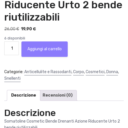
Riducente Urto 2 bende
riutilizzabili
I
I
26,00
€
19,90
€
l
l
6 disponibili
p
p
Somatoline
r
r
Aggiungi al carrello
Cosmetic
e
e
Bende
z
z
Drenanti
z
z
Azione
Categorie:
Anticellulite e Rassodanti
,
Corpo
,
Cosmetici
,
Donna
,
o
o
Riducente
Snellenti
o
a
Urto
r
t
2
i
t
bende
Descrizione
Recensioni (0)
g
u
riutilizzabili
i
a
quantità
Descrizione
n
l
a
e
Somatoline Cosmetic Bende Drenanti Azione Riducente Urto 2
l
è
bende riutilizzabili