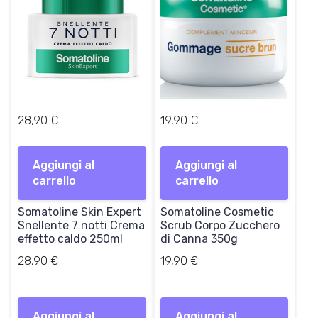
:
9
2
0
5
,
€
0
.
0
€
28,90
€
19,90
€
.
Aggiungi al
Aggiungi al
carrello
carrello
Somatoline Skin Expert
Somatoline Cosmetic
Snellente 7 notti Crema
Scrub Corpo Zucchero
effetto caldo 250ml
di Canna 350g
28,90
€
19,90
€
Aggiungi al
Aggiungi al