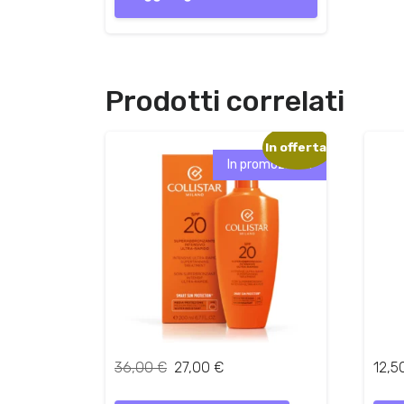
Prodotti correlati
In offerta!
In promozione!
I
I
36,00
€
27,00
€
12,5
l
l