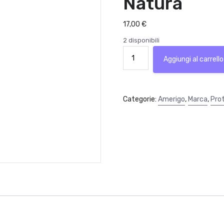
Natura
17,00
€
2 disponibili
Spray
Aggiungi al carrello
Solare
Protezione
Media
Spf
Categorie:
Amerigo
,
Marca
,
Pro
15
200ml
Amerigo
Sole
&
Natura
quantità