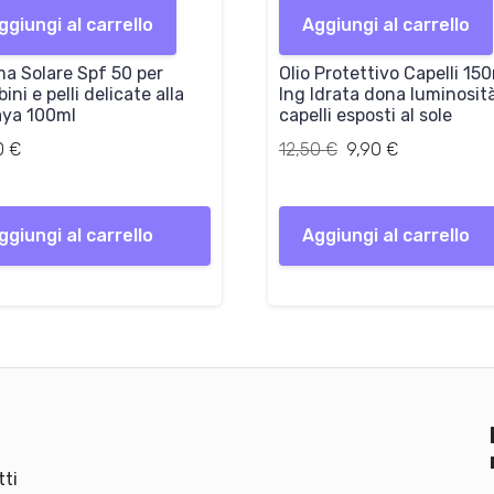
p
p
ggiungi al carrello
Aggiungi al carrello
r
r
e
e
a Solare Spf 50 per
Olio Protettivo Capelli 15
z
z
ini e pelli delicate alla
Ing Idrata dona luminosità
z
z
aya 100ml
capelli esposti al sole
o
o
o
Il
a
Il
0
€
12,50
€
9,90
€
r
prezzo
t
prezzo
i
originale
t
attuale
g
era:
u
è:
ggiungi al carrello
Aggiungi al carrello
i
12,50 €.
a
9,90 €.
n
l
a
e
l
è
e
:
e
9
r
,
a
9
:
0
1
ti
2
€