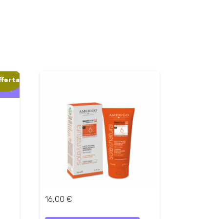
fferta!
one!
16,00
€