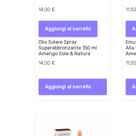
14,00
€
11,5
Aggiungi al carrello
A
Olio Solare Spray
Emul
Superabbronzante 150 ml
Alla
Amerigo Sole & Natura
Amer
14,00
€
11,5
Aggiungi al carrello
A