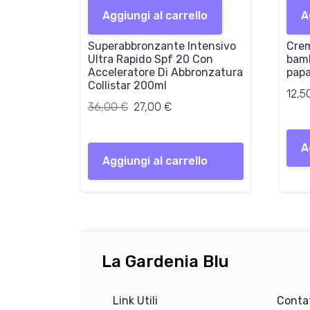
p
p
Aggiungi al carrello
r
r
A
e
e
Superabbronzante Intensivo
z
z
Crem
Ultra Rapido Spf 20 Con
bamb
z
z
Acceleratore Di Abbronzatura
pap
o
o
Collistar 200ml
o
a
12,5
Il
Il
36,00
€
r
27,00
€
t
prezzo
prezzo
i
t
originale
attuale
g
u
A
era:
è:
i
a
Aggiungi al carrello
36,00 €.
27,00 €.
n
l
a
e
l
è
e
:
e
2
r
7
La Gardenia Blu
a
,
:
0
3
0
Link Utili
Contat
6