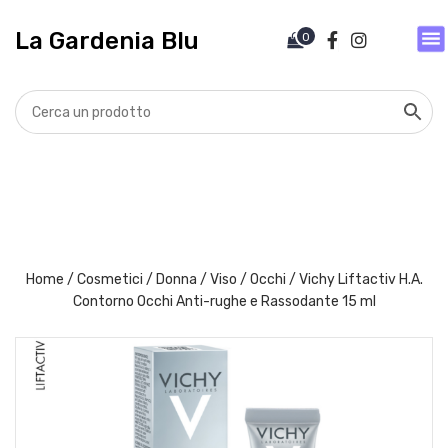
V
a
La Gardenia Blu
0
i
a
l
c
o
n
t
e
n
u
t
Home
/
Cosmetici
/
Donna
/
Viso
/
Occhi
/ Vichy Liftactiv H.A.
o
Contorno Occhi Anti-rughe e Rassodante 15 ml