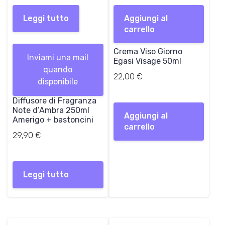
Leggi tutto
Aggiungi al
carrello
Crema Viso Giorno
Inviami una mail
Egasi Visage 50ml
quando
22,00
€
disponibile
Diffusore di Fragranza
Note d’Ambra 250ml
Aggiungi al
Amerigo + bastoncini
carrello
29,90
€
Leggi tutto