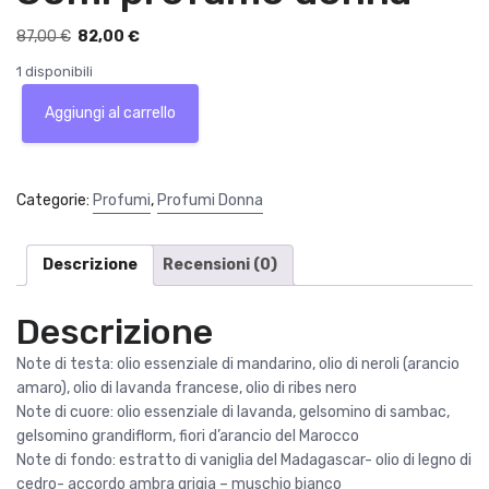
I
I
87,00
€
82,00
€
l
l
1 disponibili
p
p
Yves
r
r
Aggiungi al carrello
Saint
e
e
Laurent
z
z
Libre
z
z
Eau
Categorie:
Profumi
,
Profumi Donna
o
o
de
o
a
Parfum
r
t
30ml
Descrizione
Recensioni (0)
i
t
profumo
g
u
donna
Descrizione
i
a
quantità
n
l
Note di testa: olio essenziale di mandarino, olio di neroli (arancio
a
e
amaro), olio di lavanda francese, olio di ribes nero
l
è
Note di cuore: olio essenziale di lavanda, gelsomino di sambac,
e
:
gelsomino grandiflorm, fiori d’arancio del Marocco
e
8
Note di fondo: estratto di vaniglia del Madagascar- olio di legno di
r
2
cedro- accordo ambra grigia – muschio bianco