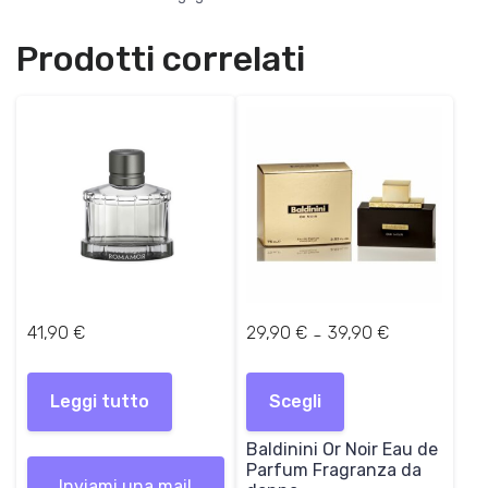
a
,
:
0
Prodotti correlati
8
0
7
,
€
0
.
0
€
.
F
-
41,90
€
29,90
€
39,90
€
a
Questo
s
prodotto
Leggi tutto
Scegli
c
ha
i
più
Baldinini Or Noir Eau de
a
varianti.
Parfum Fragranza da
d
Inviami una mail
Le