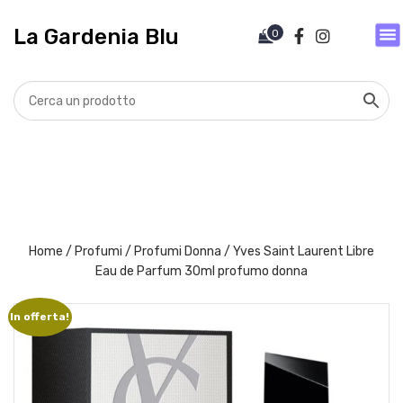
V
a
La Gardenia Blu
0
i
a
l
c
o
n
t
e
n
u
t
Home
/
Profumi
/
Profumi Donna
/ Yves Saint Laurent Libre
o
Eau de Parfum 30ml profumo donna
In offerta!