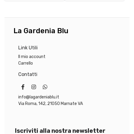
e
1
e
4
r
7
r
4
a
,
a
,
:
9
:
9
La Gardenia Blu
2
0
7
0
1
8
,
€
,
€
Link Utili
0
.
0
.
0
0
Il mio account
Carrello
€
€
Contatti
.
.
info@lagardeniablu.it
Via Roma, 142, 21050 Marnate VA
Iscriviti alla nostra newsletter