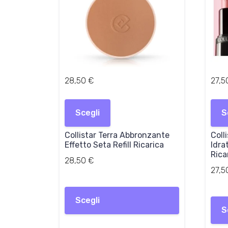
28,50
€
27,
Questo
prodotto
Scegli
S
ha
più
Collistar Terra Abbronzante
Coll
varianti.
Effetto Seta Refill Ricarica
Idra
Le
Rica
28,50
€
opzioni
27,
possono
Questo
essere
prodotto
scelte
Scegli
ha
nella
S
più
pagina