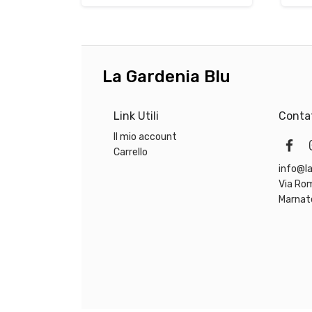
varianti.
del
Le
prodotto
opzioni
possono
essere
La Gardenia Blu
scelte
nella
pagina
Link Utili
Contat
del
Il mio account
prodotto
Carrello
info@la
Via Ro
Marnat