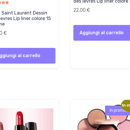
des levres Lip liner colore
22,00
€
 Saint Laurent Dessin
levres Lip liner colore 15
me
Aggiungi al carrello
00
€
ggiungi al carrello
In o
In promozi