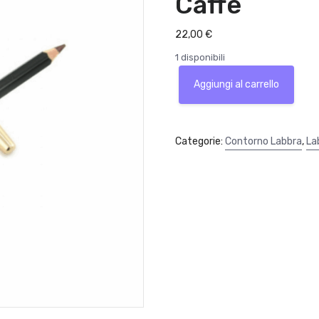
Caffe
22,00
€
1 disponibili
Yves
Aggiungi al carrello
Saint
laurent
Lip
Liner
Categorie:
Contorno Labbra
,
La
Dessin
Des
Levres
Colore
12
Caffe
quantità