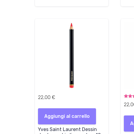
22,00
€
Valut
22,
5.00
su 
Aggiungi al carrello
A
Yves Saint Laurent Dessin