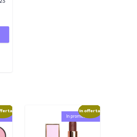
 23
fferta!
In offerta!
one!
In promozione!