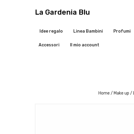
V
a
La Gardenia Blu
i
a
l
Idee regalo
Linea Bambini
Profumi
c
o
Accessori
Il mio account
n
t
e
n
u
t
o
Home
/
Make up
/