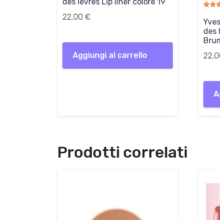
des levres Lip liner colore 19
22,00
€
Yves
des 
Bru
Aggiungi al carrello
22,
A
Prodotti correlati