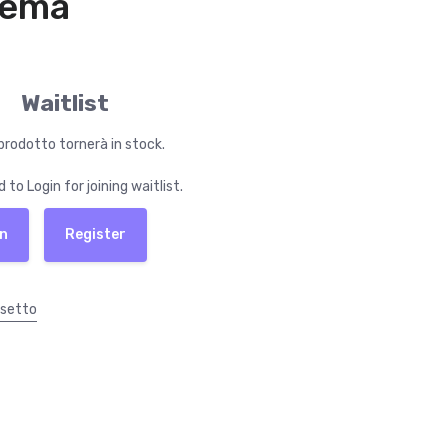
néma
Waitlist
 prodotto tornerà in stock.
 to Login for joining waitlist.
n
Register
setto