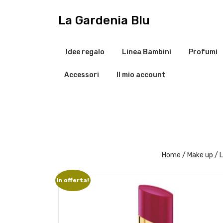
V
a
La Gardenia Blu
i
a
l
Idee regalo
Linea Bambini
Profumi
c
o
Accessori
Il mio account
n
t
e
n
u
t
o
Home
/
Make up
/
In offerta!