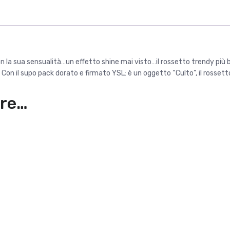
a
,
:
9
4
0
5
,
€
a sua sensualità…un effetto shine mai visto…il rossetto trendy più bri
0
.
! Con il supo pack dorato e firmato YSL: è un oggetto “Culto”, il rossett
0
are…
€
.