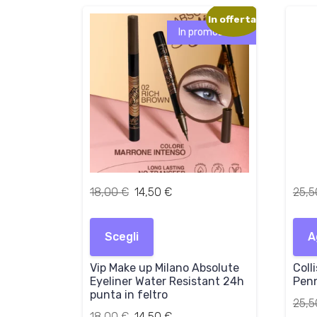
In offerta!
In promozione!
I
I
18,00
€
14,50
€
25,
l
l
Questo
p
p
prodotto
Scegli
r
r
A
ha
e
e
più
Vip Make up Milano Absolute
z
z
Coll
varianti.
Eyeliner Water Resistant 24h
Penn
z
z
Le
punta in feltro
o
o
25,
opzioni
o
Il
a
Il
18,00
€
14,50
€