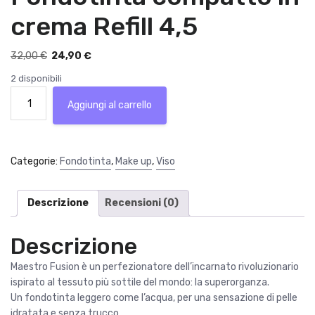
crema Refill 4,5
I
I
32,00
€
24,90
€
l
l
2 disponibili
p
p
Armani
r
r
Aggiungi al carrello
Maestro
e
e
Fusion
z
z
Make
z
z
up
Categorie:
Fondotinta
,
Make up
,
Viso
o
o
Compact
o
a
Fondotinta
r
t
compatto
Descrizione
Recensioni (0)
i
t
in
g
u
crema
Descrizione
i
a
Refill
n
l
4,5
Maestro Fusion è un perfezionatore dell’incarnato rivoluzionario
a
e
quantità
ispirato al tessuto più sottile del mondo: la superorganza.
l
è
Un fondotinta leggero come l’acqua, per una sensazione di pelle
e
:
idratata e senza trucco.