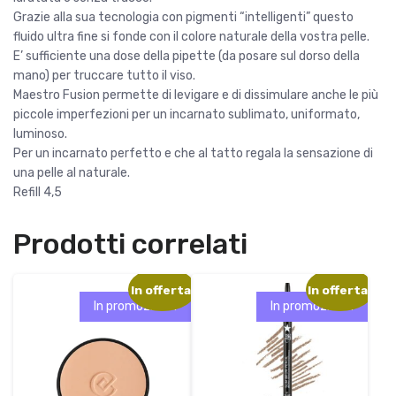
e
2
Grazie alla sua tecnologia con pigmenti “intelligenti” questo
r
4
fluido ultra fine si fonde con il colore naturale della vostra pelle.
a
,
E’ sufficiente una dose della pipette (da posare sul dorso della
:
9
mano) per truccare tutto il viso.
3
0
Maestro Fusion permette di levigare e di dissimulare anche le più
2
piccole imperfezioni per un incarnato sublimato, uniformato,
,
€
luminoso.
0
.
Per un incarnato perfetto e che al tatto regala la sensazione di
0
una pelle al naturale.
Refill 4,5
€
.
Prodotti correlati
In offerta!
In offerta!
In promozione!
In promozione!