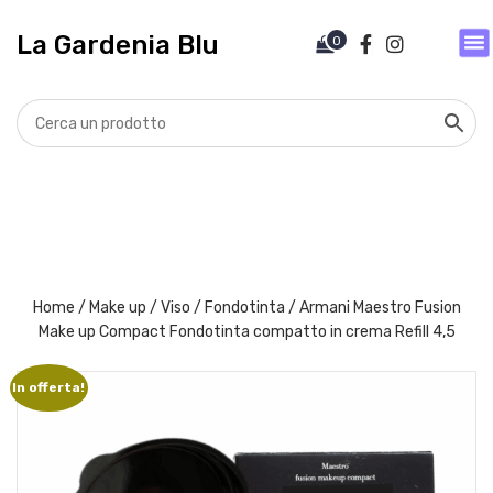
V
a
La Gardenia Blu
0
i
a
l
c
o
n
t
e
n
u
t
Home
/
Make up
/
Viso
/
Fondotinta
/ Armani Maestro Fusion
o
Make up Compact Fondotinta compatto in crema Refill 4,5
In offerta!