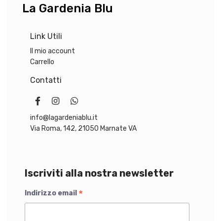
La Gardenia Blu
esser
:
0
:
0
scelte
scelte
2
0
3
0
nella
nella
7
9
pagina
Link Utili
pagin
,
€
,
€
del
del
Il mio account
0
.
0
.
prodotto
prodo
Carrello
0
0
Contatti
€
€
.
.
info@lagardeniablu.it
Via Roma, 142, 21050 Marnate VA
Iscriviti alla nostra newsletter
*
Indirizzo email