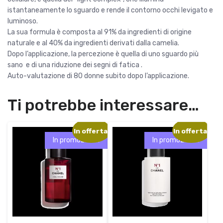
e
5
istantaneamente lo sguardo e rende il contorno occhi levigato e
r
7
luminoso.
a
,
La sua formula è composta al 91% da ingredienti di origine
:
0
naturale e al 40% da ingredienti derivati dalla camelia.
7
0
Dopo l’applicazione, la percezione è quella di uno sguardo più
2
sano e di una riduzione dei segni di fatica .
,
€
Auto-valutazione di 80 donne subito dopo l’applicazione.
0
.
0
Ti potrebbe interessare…
€
.
In offerta!
In offerta!
In promozione!
In promozione!