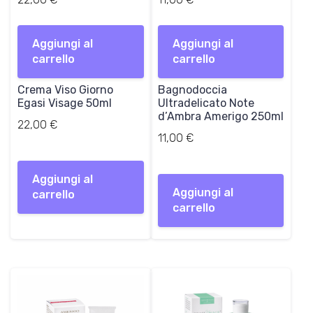
Aggiungi al
Aggiungi al
carrello
carrello
Crema Viso Giorno
Bagnodoccia
Egasi Visage 50ml
Ultradelicato Note
d’Ambra Amerigo 250ml
22,00
€
11,00
€
Aggiungi al
Aggiungi al
carrello
carrello