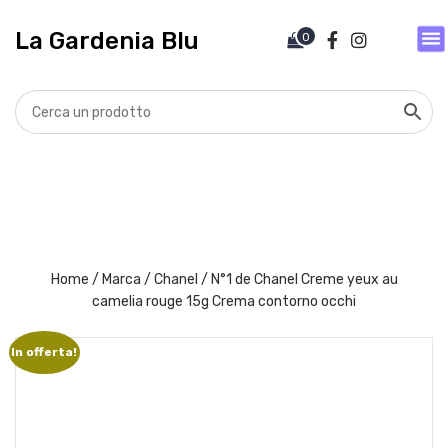
V
a
La Gardenia Blu
0
i
a
l
c
o
n
t
e
n
u
t
Home
/
Marca
/
Chanel
/ N°1 de Chanel Creme yeux au
o
camelia rouge 15g Crema contorno occhi
In offerta!