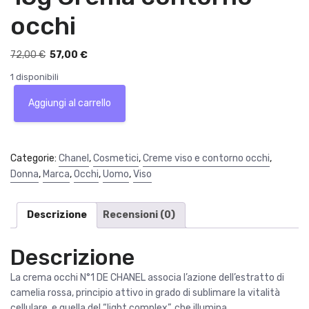
occhi
I
I
72,00
€
57,00
€
l
l
1 disponibili
p
p
N°1
r
r
Aggiungi al carrello
de
e
e
Chanel
z
z
Creme
z
z
yeux
Categorie:
Chanel
,
Cosmetici
,
Creme viso e contorno occhi
,
o
o
au
Donna
,
Marca
,
Occhi
,
Uomo
,
Viso
o
a
camelia
r
t
rouge
i
t
15g
Descrizione
Recensioni (0)
g
u
Crema
i
a
contorno
Descrizione
n
l
occhi
a
e
quantità
La crema occhi N°1 DE CHANEL associa l’azione dell’estratto di
l
è
camelia rossa, principio attivo in grado di sublimare la vitalità
e
:
cellulare, e quella del “light complex”, che illumina