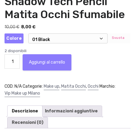
Shadow Tech Pencil
Matita Occhi Sfumabile
I
I
10,00
€
8,00
€
l
l
Svuota
Colore
p
p
r
r
2 disponibili
e
e
Vip
z
z
Aggiungi al carrello
Make
z
z
up
o
o
Milano
o
a
Shadow
COD:
N/A
r
Categorie:
t
Make up
,
Matita Occhi
,
Occhi
Marchio:
Tech
i
t
Vip Make up Milano
Pencil
g
u
Matita
i
a
Occhi
Descrizione
Informazioni aggiuntive
n
l
Sfumabile
a
e
Recensioni (0)
quantità
l
è
e
: