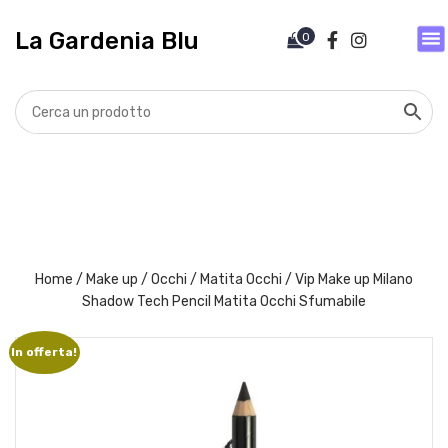
V
a
La Gardenia Blu
0
i
a
l
c
o
n
t
e
n
u
t
Home
/
Make up
/
Occhi
/
Matita Occhi
/ Vip Make up Milano
o
Shadow Tech Pencil Matita Occhi Sfumabile
In offerta!