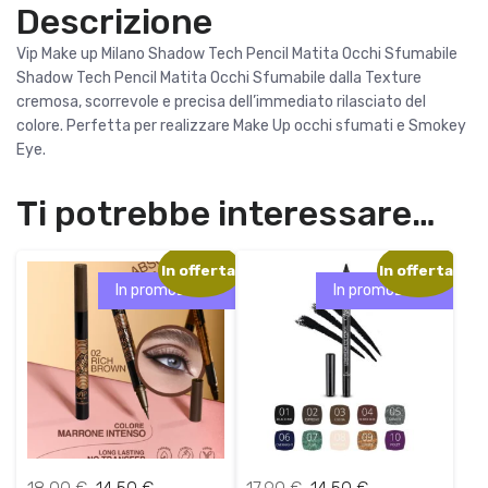
Descrizione
e
8
r
,
Vip Make up Milano Shadow Tech Pencil Matita Occhi Sfumabile
a
0
Shadow Tech Pencil Matita Occhi Sfumabile dalla Texture
:
0
cremosa, scorrevole e precisa dell’immediato rilasciato del
1
colore. Perfetta per realizzare Make Up occhi sfumati e Smokey
0
€
Eye.
,
.
0
Ti potrebbe interessare…
0
€
In offerta!
In offerta!
.
In promozione!
In promozione!
I
I
I
I